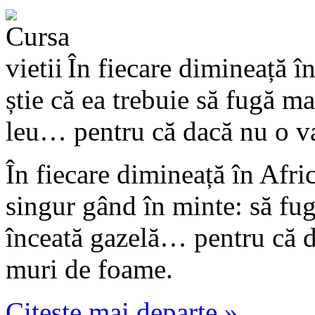
În fiecare dimineață în
știe că ea trebuie să fugă m
leu… pentru că dacă nu o va 
În fiecare dimineață în Afri
singur gând în minte: să fu
înceată gazelă… pentru că d
muri de foame.
Citeste mai departe »