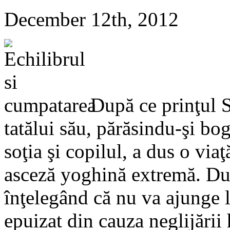
December 12th, 2012
După ce prinţul 
tatălui său, părăsindu-şi bogă
soţia şi copilul, a dus o vi
asceză yoghină extremă. Dup
înţelegând că nu va ajunge la
epuizat din cauza neglijării 