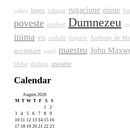
rugaciune
minte
legea
ba
calugar
cadou
Dumnezeu
poveste
intelept
co
inima
vis
ceilalti
Anthony de Me
bogatie
maestru
John Maxwe
acceptare
copil
moarte
Osho
dorinta
Calendar
August 2026
M
T
W
T
F
S
S
1
2
3
4
5
6
7
8
9
10
11
12
13
14
15
16
17
18
19
20
21
22
23