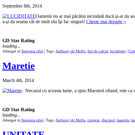
September 8th, 2014
Oamenii nu ar mai păcătui niciodată dacă şi-ar da sea
a-şi da seama cât de mult rău îşi fac singuri!
Citeste mai departe »
GD Star Rating
loading...
Adaugat in
Sugestia zilei
| Tags:
Anthony de Mello
,
fier de calcat
,
luciditate
|
Com
Maretie
March 4th, 2014
– Necazul cu aceasta lume, a spus Maestrul oftand, este ca 
GD Star Rating
loading...
Adaugat in
Sugestia zilei
| Tags:
Anthony de Mello
,
creştere
,
discipol
,
maestru
,
ma
UNITATE