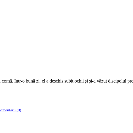
omă. Intr-o bună zi, el a deschis subit ochii şi şi-a văzut discipolul pref
omentarii (0)