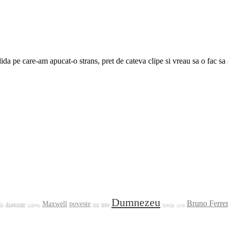
dida pe care-am apucat-o strans, pret de cateva clipe si vreau sa o fac sa 
Dumnezeu
Bruno Ferre
Maxwell
poveste
dragoste
rege
is
calugar
zen
bogatie
copii