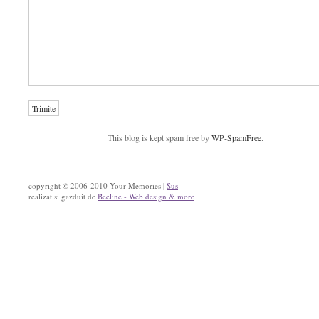
This blog is kept spam free by
WP-SpamFree
.
copyright © 2006-2010 Your Memories |
Sus
realizat si gazduit de
Beeline - Web design & more