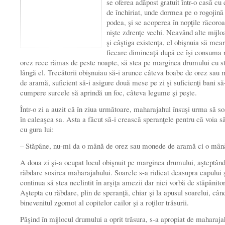
se oferea adăpost gratuit într-o casă c
de închiriat, unde dormea pe o rogojină
podea, şi se acoperea în nopţile răcoro
nişte zdrenţe vechi. Neavând alte mijlo
şi câştiga existenţa, el obişnuia să mea
fiecare dimineaţă după ce îşi consuma r
orez rece rămas de peste noapte, să stea pe marginea drumului cu s
lângă el. Trecătorii obişnuiau să-i arunce câteva boabe de orez sau
de aramă, suficient să-i asigure două mese pe zi şi suficienţi bani să
cumpere surcele să aprindă un foc, câteva legume şi peşte.
Într-o zi a auzit că în ziua următoare, maharajahul însuşi urma să s
în caleaşca sa. Asta a făcut să-i crească speranţele pentru că voia s
cu gura lui:
– Stăpâne, nu-mi da o mână de orez sau monede de aramă ci o mână
A doua zi şi-a ocupat locul obişnuit pe marginea drumului, aşteptân
răbdare sosirea maharajahului. Soarele s-a ridicat deasupra capului ş
continua să stea neclintit în arşiţa amezii dar nici vorbă de stăpânitor
Aştepta cu răbdare, plin de speranţă, chiar şi la apusul soarelui, cân
binevenitul zgomot al copitelor cailor şi a roţilor trăsurii.
Păşind în mijlocul drumului a oprit trăsura, s-a apropiat de maharajah