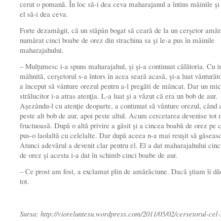
cerut o pomană. În loc să-i dea ceva maharajanul a întins mâinile şi 
el să-i dea ceva.
Forte dezamăgit, că un stăpân bogat să ceară de la un cerşetor amăr
numărat cinci boabe de orez din strachina sa şi le-a pus în mâinile
maharajahului.
– Mulţumesc i-a spuns maharajahul, şi şi-a continuat călătoria. Cu 
mâhnită, cerşetorul s-a întors în acea seară acasă, şi-a luat vânturăt
a început să vânture orezul pentru a-l pregăti de mâncat. Dar un mic
strălucitor i-a atras atenţia. L-a luat şi a văzut că era un bob de aur.
Aşezându-l cu atenţie deoparte, a continuat să vânture orezul, când 
peste alt bob de aur, apoi peste altul. Acum cercetarea devenise tot
fructuoasă. După o altă privire a găsit şi a cincea boabă de orez pe 
pus-o laolaltă cu celelalte. Dar după aceea n-a mai reuşit să găseas
Atunci adevărul a devenit clar pentru el. El a dat maharajahului cin
de orez şi acesta i-a dat în schimb cinci boabe de aur.
– Ce prost am fost, a exclamat plin de amărăciune. Dacă ştiam îi 
tot.
Sursa: http://vioreluntesu.wordpress.com/2011/05/02/cersetorul-cel-