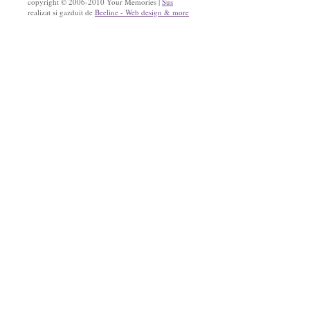
copyright © 2006-2010 Your Memories |
Sus
realizat si gazduit de
Beeline - Web design & more