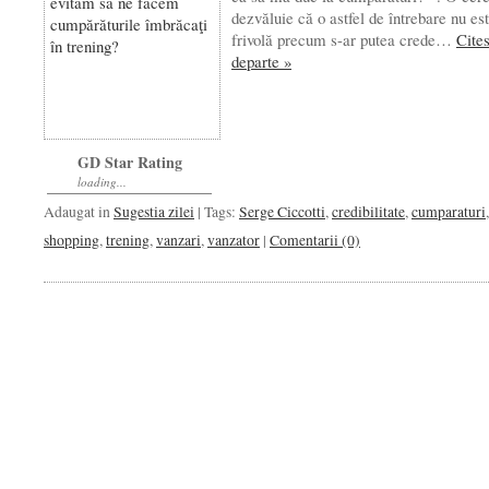
dezvăluie că o astfel de întrebare nu est
frivolă precum s-ar putea crede…
Cite
departe »
GD Star Rating
loading...
Adaugat in
Sugestia zilei
| Tags:
Serge Ciccotti
,
credibilitate
,
cumparaturi
,
shopping
,
trening
,
vanzari
,
vanzator
|
Comentarii (0)