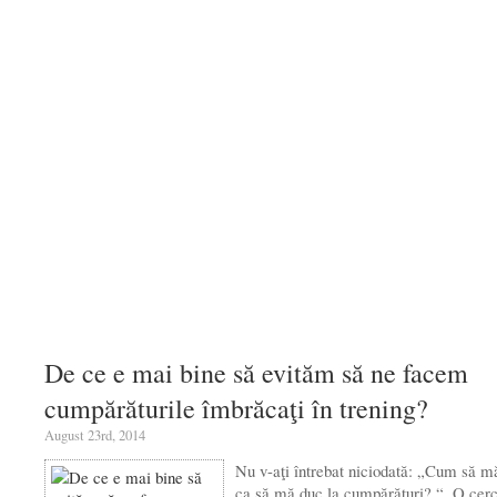
De ce e mai bine să evităm să ne facem
cumpărăturile îmbrăcaţi în trening?
August 23rd, 2014
Nu v-aţi întrebat niciodată: „Cum să 
ca să mă duc la cumpărături? “. O cerc