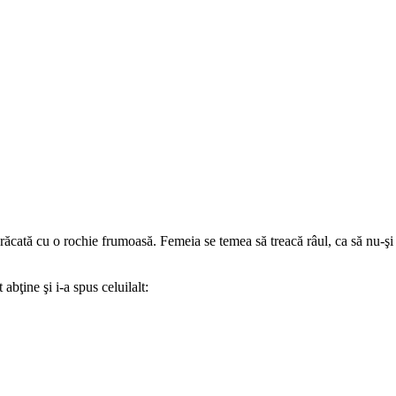
cată cu o rochie frumoasă. Femeia se temea să treacă râul, ca să nu-şi st
bţine şi i-a spus celuilalt: