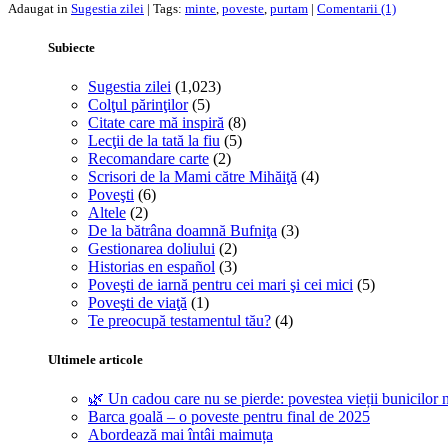
Adaugat in
Sugestia zilei
| Tags:
minte
,
poveste
,
purtam
|
Comentarii (1)
Subiecte
Sugestia zilei
(1,023)
Colţul părinţilor
(5)
Citate care mă inspiră
(8)
Lecţii de la tată la fiu
(5)
Recomandare carte
(2)
Scrisori de la Mami către Mihăiţă
(4)
Poveşti
(6)
Altele
(2)
De la bătrâna doamnă Bufniţa
(3)
Gestionarea doliului
(2)
Historias en español
(3)
Poveşti de iarnă pentru cei mari şi cei mici
(5)
Poveşti de viaţă
(1)
Te preocupă testamentul tău?
(4)
Ultimele articole
🌿 Un cadou care nu se pierde: povestea vieții bunicilor n
Barca goală – o poveste pentru final de 2025
Abordează mai întâi maimuța