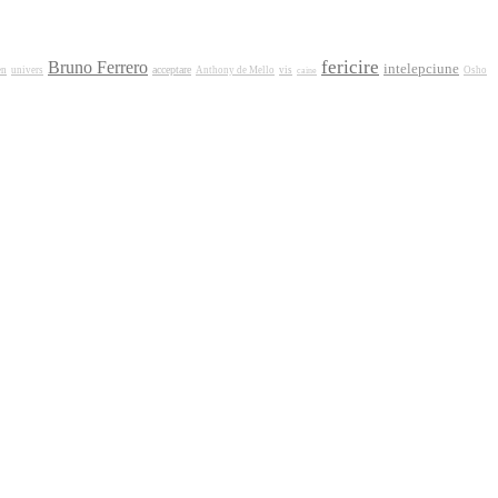
fericire
Bruno Ferrero
intelepciune
acceptare
en
univers
Anthony de Mello
vis
caine
Osho