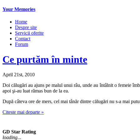
Your Memories
Home
Despre site
Servicii oferite
Contact
Forum
Ce purtăm în minte
April 21st, 2010
Doi călugări au ajuns pe malul unui râu, unde au întâlnit o femeie îmbră
apoi şi-au luat rămas bun de la ea.
După câteva ore de mers, cel mai tânăr dintre călugări nu s-a mai putut a
Citeste mai departe »
GD Star Rating
loading...