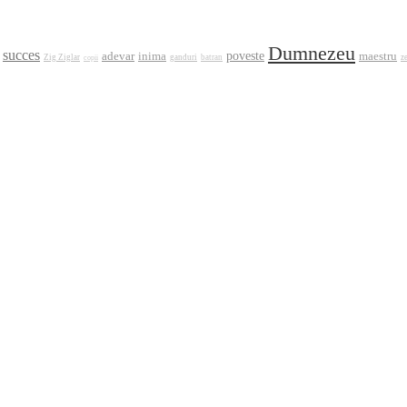
Dumnezeu
succes
adevar
poveste
inima
maestru
Zig Ziglar
ganduri
batran
z
copii