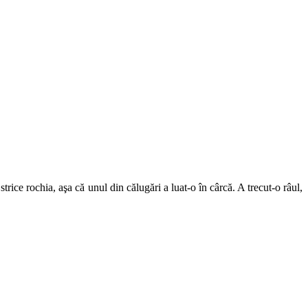
rice rochia, aşa că unul din călugări a luat-o în cârcă. A trecut-o râul,