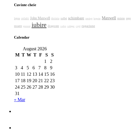
Cuvinte cheie
Maxwell
schimbare
John Maxwell
minte
suflet
rege
legea
ceilalti
dorinta
intelept
bogatie
iubire
dragoste
rugaciune
moarte
prezent
calugar
cadou
copil
Calendar
August 2026
M
T
W
T
F
S
S
1
2
3
4
5
6
7
8
9
10
11
12
13
14
15
16
17
18
19
20
21
22
23
24
25
26
27
28
29
30
31
« Mar