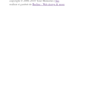
copyright © 2006-2010 Your Memories |
Sus
realizat si gazduit de
Beeline - Web design & more