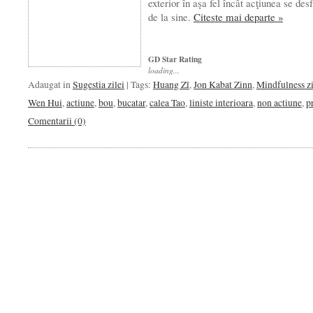
exterior în aşa fel încât acţi­unea se des
de la sine.
Citeste mai departe »
GD Star Rating
loading...
Adaugat in
Sugestia zilei
| Tags:
Huang Zî
,
Jon Kabat Zinn
,
Mindfulness zi
Wen Hui
,
actiune
,
bou
,
bucatar
,
calea Tao
,
liniste interioara
,
non actiune
,
p
Comentarii (0)