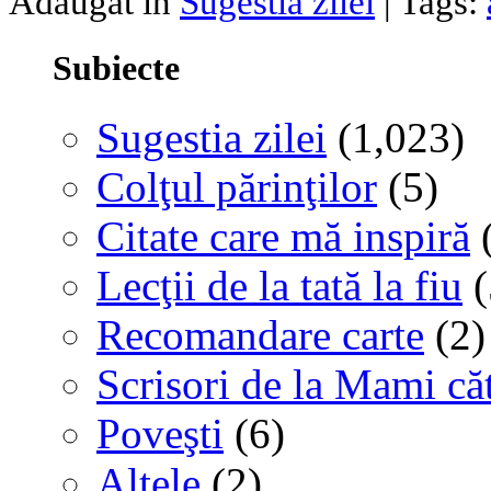
Adaugat in
Sugestia zilei
| Tags:
Subiecte
Sugestia zilei
(1,023)
Colţul părinţilor
(5)
Citate care mă inspiră
(
Lecţii de la tată la fiu
(
Recomandare carte
(2)
Scrisori de la Mami că
Poveşti
(6)
Altele
(2)