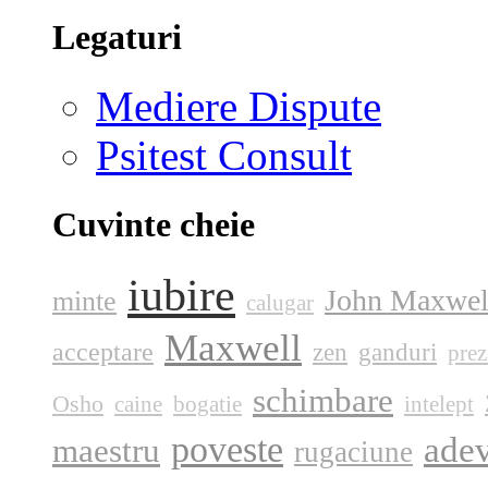
Legaturi
Mediere Dispute
Psitest Consult
Cuvinte cheie
iubire
John Maxwel
minte
calugar
Maxwell
acceptare
zen
ganduri
prez
schimbare
Osho
caine
bogatie
intelept
poveste
ade
maestru
rugaciune