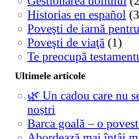
Gestionarea doliului
(2
Historias en español
(3
Poveşti de iarnă pentru
Poveşti de viaţă
(1)
Te preocupă testamentu
Ultimele articole
🌿 Un cadou care nu se
noștri
Barca goală – o povest
Abordează mai întâi 