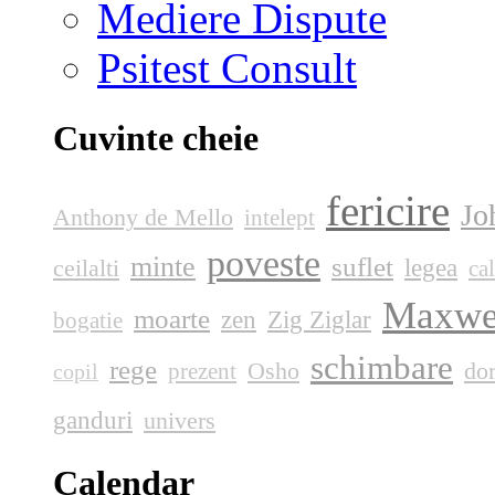
Mediere Dispute
Psitest Consult
Cuvinte cheie
fericire
Jo
Anthony de Mello
intelept
poveste
minte
suflet
legea
ceilalti
ca
Maxwe
moarte
zen
Zig Ziglar
bogatie
schimbare
rege
Osho
dor
prezent
copil
ganduri
univers
Calendar