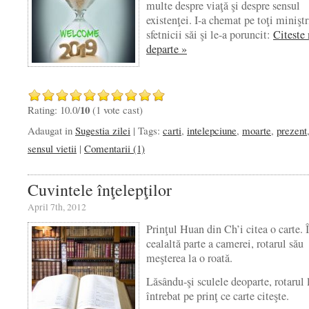
multe despre viaţă şi despre sensul
existenţei. I-a chemat pe toţi miniştri
sfetnicii săi şi le-a poruncit:
Citeste
departe »
10
Rating: 10.0/
(1 vote cast)
Adaugat in
Sugestia zilei
| Tags:
carti
,
intelepciune
,
moarte
,
prezent
sensul vietii
|
Comentarii (1)
Cuvintele înţelepţilor
April 7th, 2012
Prinţul Huan din Ch’i citea o carte. 
cealaltă parte a camerei, rotarul său
meşterea la o roată.
Lăsându-şi sculele deoparte, rotarul 
întrebat pe prinţ ce carte citeşte.