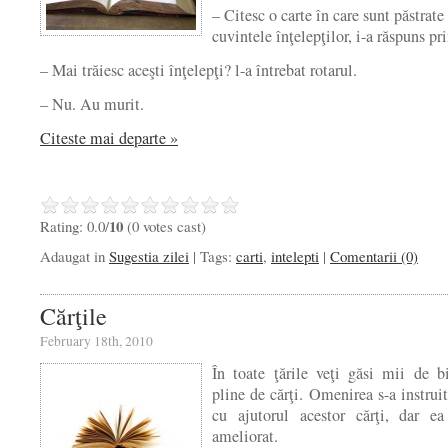
– Citesc o carte în care sunt păstrate
cuvintele înţelepţilor, i-a răspuns pri
– Mai trăiesc aceşti înţelepţi? l-a întrebat rotarul.
– Nu. Au murit.
Citeste mai departe »
10
Rating: 0.0/
(0 votes cast)
Adaugat in
Sugestia zilei
| Tags:
carti
,
intelepti
|
Comentarii (0)
Cărţile
February 18th, 2010
În toate ţările veţi găsi mii de bi
pline de cărţi. Omenirea s-a instrui
cu ajutorul acestor cărţi, dar e
ameliorat.