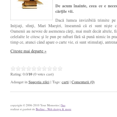
De acum înainte, ceea ce e nece
cărţile vii.
Dacă lumea invizibilă trimite p
Iniţiaţi, sfinţi, Mari Maeştri, înseamnă că ei sunt nişte că
Oamenii au nevoie de asemenea cărţi, mai mult decât altele, fi
celelalte le citesc şi le pun pe rafturi fără să pună nimic în pra
timp ce, atunci când apare o carte vie, ei sunt stimulaţi, antrena
Citeste mai departe »
10
Rating: 0.0/
(0 votes cast)
Adaugat in
Sugestia zilei
| Tags:
carti
|
Comentarii (0)
copyright © 2006-2010 Your Memories |
Sus
realizat si gazduit de
Beeline - Web design & more