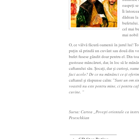
oaspeți se
Îi întorce
dădeau la 
bufetului.
cel mai bu
mai nobil 
O, ce vâlvă făcură oamenii în jurul lui! Toț
puțin să prindă un cuvânt sau două din vor
bufet fusese gândit doar pentru el. Din toa
gustoase mâncăruri, dar, în loc să le mănâ
caftanului său. Șocați, dar și curioși, oamen
faci acolo? De ce nu mănânci ce-ți oferi
caftanul și răspunse calm: ”
Sunt un om sinc
voastră nu este pentru mine, ci pentru caf
cuvine. ”
Sursa: Cartea „
Poveşti orientale ca inst
Peseschkian