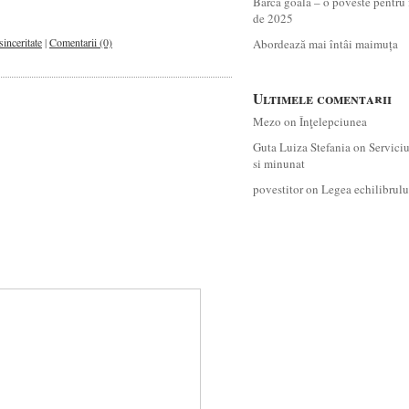
Barca goală – o poveste pentru 
de 2025
sinceritate
|
Comentarii (0)
Abordează mai întâi maimuța
Ultimele comentarii
Mezo
on
Înţelepciunea
Guta Luiza Stefania
on
Servici
si minunat
povestitor
on
Legea echilibrulu