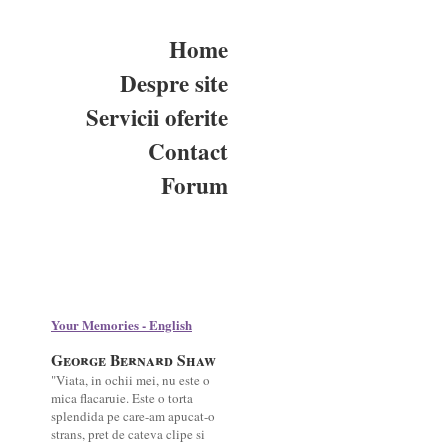
Home
Despre site
Servicii oferite
Contact
Forum
Your Memories - English
George Bernard Shaw
"Viata, in ochii mei, nu este o
mica flacaruie. Este o torta
splendida pe care-am apucat-o
strans, pret de cateva clipe si