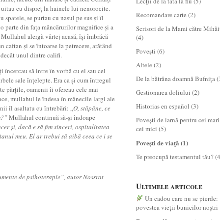
Lecţii de la tată la fiu
(5)
 uitau cu dispreț la hainele lui nenorocite.
Recomandare carte
(2)
au spatele, se purtau cu nasul pe sus și îl
o parte din fața mâncărurilor magnifice și a
Scrisori de la Mami către Mihăi
 Mullahul alergă vârtej acasă, își îmbrăcă
(4)
n caftan și se întoarse la petrecere, arătând
Poveşti
(6)
decât unul dintre califi.
Altele
(2)
i încercau să intre în vorbă cu el sau cel
De la bătrâna doamnă Bufniţa
(
bele sale înțelepte. Era ca și cum întregul
te părțile, oamenii îi ofereau cele mai
Gestionarea doliului
(2)
nce, mullahul le îndesa în mânecile largi ale
Historias en español
(3)
ii îl asaltatu cu întrebări: „
O, stăpâne, ce
m?”
Mullahul continuă să-și îndoape
Poveşti de iarnă pentru cei mari
er și, dacă e să fim sinceri, ospitalitatea
cei mici
(5)
tanul meu. El ar trebui să aibă ceea ce i se
Poveşti de viaţă
(1)
Te preocupă testamentul tău?
(4
rumente de psihoterapie”, autor Nossrat
Ultimele articole
Un cadou care nu se pierde:
povestea vieții bunicilor noștri