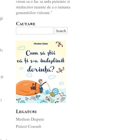
vreau sa o fac sa arda puternic si
stralucitor inainte de a o inmana
generatiilor viitoare."
ţă
Cautare
3)
 şi
)
Legaturi
Mediere Dispute
Psitest Consult