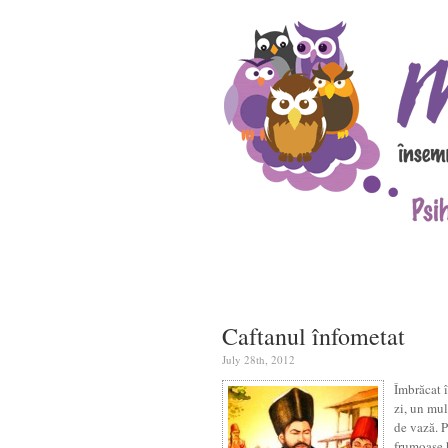
Caftanul înfometat
July 28th, 2012
Îmbrăcat 
zi, un mul
de vază. P
frumoase h