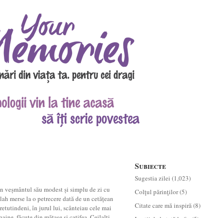
Subiecte
Sugestia zilei
(1,023)
în veșmântul său modest și simplu de zi cu
Colţul părinţilor
(5)
lah merse la o petrecere dată de un cetățean
Citate care mă inspiră
(8)
retutindeni, în jurul lui, scânteiau cele mai
aine, făcute din mătase și catifea. Ceilalți