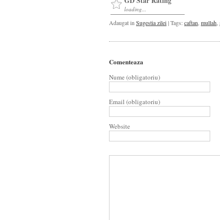
GD Star Rating
loading...
Adaugat in
Sugestia zilei
| Tags:
caftan
,
mullah
,
Comenteaza
Nume (obligatoriu)
Email (obligatoriu)
Website