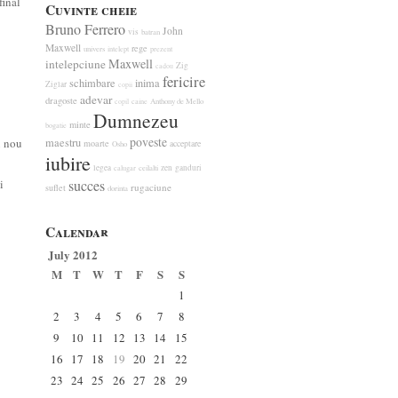
final
Cuvinte cheie
Bruno Ferrero
John
vis
batran
Maxwell
rege
univers
intelept
prezent
Maxwell
intelepciune
Zig
cadou
fericire
schimbare
inima
Ziglar
copii
adevar
dragoste
caine
Anthony de Mello
copil
Dumnezeu
minte
bogatie
poveste
u nou
maestru
moarte
acceptare
Osho
iubire
legea
zen
ganduri
calugar
ceilalti
i
succes
rugaciune
suflet
dorinta
Calendar
July 2012
M
T
W
T
F
S
S
1
2
3
4
5
6
7
8
9
10
11
12
13
14
15
16
17
18
19
20
21
22
23
24
25
26
27
28
29