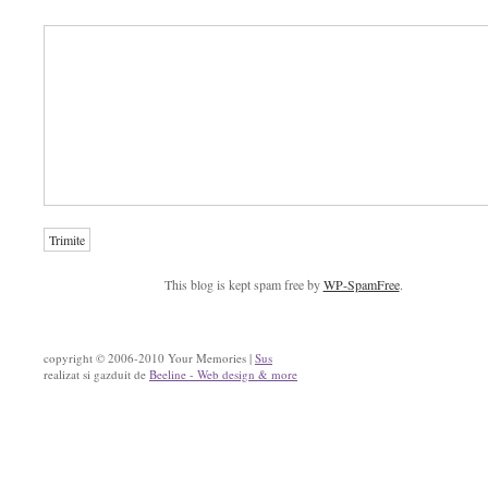
This blog is kept spam free by
WP-SpamFree
.
copyright © 2006-2010 Your Memories |
Sus
realizat si gazduit de
Beeline - Web design & more