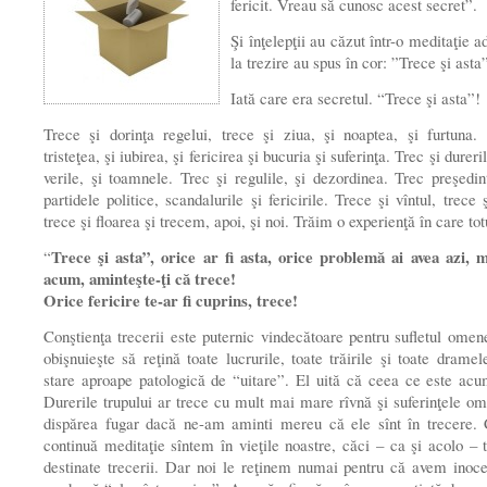
fericit. Vreau să cunosc acest secret”.
Şi înţelepţii au căzut într-o meditaţie a
la trezire au spus în cor: ”Trece şi asta
Iată care era secretul. “Trece şi asta”!
Trece şi dorinţa regelui, trece şi ziua, şi noaptea, şi furtuna.
tristeţea, şi iubirea, şi fericirea şi bucuria şi suferinţa. Trec şi dureril
verile, şi toamnele. Trec şi regulile, şi dezordinea. Trec preşedinţi
partidele politice, scandalurile şi fericirile. Trece şi vîntul, trece 
trece şi floarea şi trecem, apoi, şi noi. Trăim o experienţă în care tot
Trece şi asta”, orice ar fi asta, orice problemă ai avea azi, 
“
acum, aminteşte-ţi că trece!
Orice fericire te-ar fi cuprins, trece!
Conştienţa trecerii este puternic vindecătoare pentru sufletul omen
obişnuieşte să reţină toate lucrurile, toate trăirile şi toate dramele
stare aproape patologică de “uitare”. El uită că ceea ce este acu
Durerile trupului ar trece cu mult mai mare rîvnă şi suferinţele om
dispărea fugar dacă ne-am aminti mereu că ele sînt în trecere. 
continuă meditaţie sîntem în vieţile noastre, căci – ca şi acolo – t
destinate trecerii. Dar noi le reţinem numai pentru că avem inoc