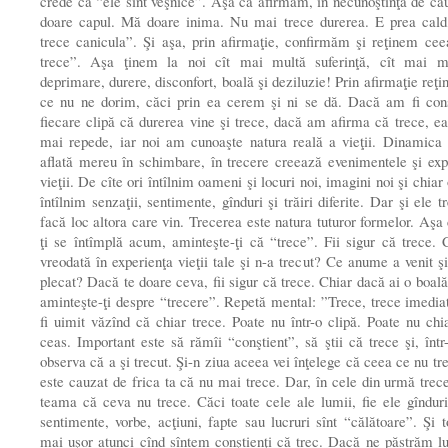
crede că “ele sînt veşnice”. Aşa că afirmăm, în necunoştinţă de c
doare capul. Mă doare inima. Nu mai trece durerea. E prea cald
trece canicula”. Şi aşa, prin afirmaţie, confirmăm şi reţinem ce
trece”. Aşa ţinem la noi cît mai multă suferinţă, cît mai m
deprimare, durere, disconfort, boală şi deziluzie! Prin afirmaţie reţ
ce nu ne dorim, căci prin ea cerem şi ni se dă. Dacă am fi conş
fiecare clipă că durerea vine şi trece, dacă am afirma că trece, ea
mai repede, iar noi am cunoaşte natura reală a vieţii. Dinamica 
aflată mereu în schimbare, în trecere creează evenimentele şi exp
vieţii. De cîte ori întîlnim oameni şi locuri noi, imagini noi şi chiar 
întîlnim senzaţii, sentimente, gînduri şi trăiri diferite. Dar şi ele t
facă loc altora care vin. Trecerea este natura tuturor formelor. Aşa 
ţi se întîmplă acum, aminteşte-ţi că “trece”. Fii sigur că trece. 
vreodată în experienţa vieţii tale şi n-a trecut? Ce anume a venit ş
plecat? Dacă te doare ceva, fii sigur că trece. Chiar dacă ai o boală
aminteşte-ţi despre “trecere”. Repetă mental: ”Trece, trece imediat
fi uimit văzînd că chiar trece. Poate nu într-o clipă. Poate nu chia
ceas. Important este să rămîi “conştient”, să ştii că trece şi, într-
observa că a şi trecut. Şi-n ziua aceea vei înţelege că ceea ce nu tre
este cauzat de frica ta că nu mai trece. Dar, în cele din urmă trece
teama că ceva nu trece. Căci toate cele ale lumii, fie ele gînduri
sentimente, vorbe, acţiuni, fapte sau lucruri sînt “călătoare”. Şi t
mai uşor atunci cînd sîntem conştienţi că trec. Dacă ne păstrăm lu