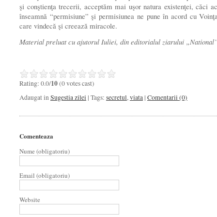
şi conştienţa trecerii, acceptăm mai uşor natura existenţei, căci a
înseamnă “permisiune” şi permisiunea ne pune în acord cu Voinţ
care vindecă şi creează miracole.
Material preluat cu ajutorul Iuliei, din editorialul ziarului „National
Rating: 0.0/
10
(0 votes cast)
Adaugat in
Sugestia zilei
| Tags:
secretul
,
viata
|
Comentarii (0)
Comenteaza
Nume (obligatoriu)
Email (obligatoriu)
Website