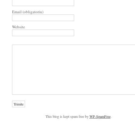
Email (obligatoriu)
Website
This blog is kept spam free by
WP-SpamFree
.