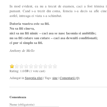
In mod evident, ea nu a trecut de examen, caci a fost trimisa 
pamant. Cand s-a trezit din coma, femeia s-a decis sa afle cine
astfel, intreaga ei viata s-a schimbat.
Datoria voastra este sa fiti.
Nu sa fiti cineva,
nici sa nu fiti nimic – caci asa se nasc lacomia si ambitiile;
nu sa fiti cutare sau cutare – caci asa deveniti conditionati;
ci pur si simplu sa fiti.
Anthony de Mello
Rating: 1.0/
10
(1 vote cast)
Adaugat in
Sugestia zilei
| Tags:
sine
|
Comentarii (0)
Comenteaza
Nume (obligatoriu)