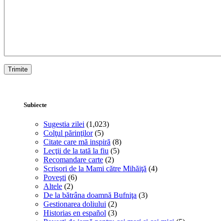
Subiecte
Sugestia zilei
(1,023)
Colţul părinţilor
(5)
Citate care mă inspiră
(8)
Lecţii de la tată la fiu
(5)
Recomandare carte
(2)
Scrisori de la Mami către Mihăiţă
(4)
Poveşti
(6)
Altele
(2)
De la bătrâna doamnă Bufniţa
(3)
Gestionarea doliului
(2)
Historias en español
(3)