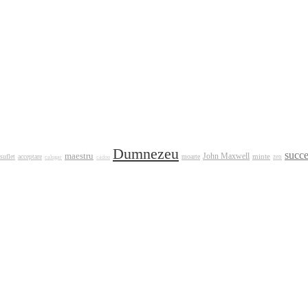
Dumnezeu
succ
maestru
John Maxwell
minte
suflet
acceptare
moarte
calugar
zen
cadou