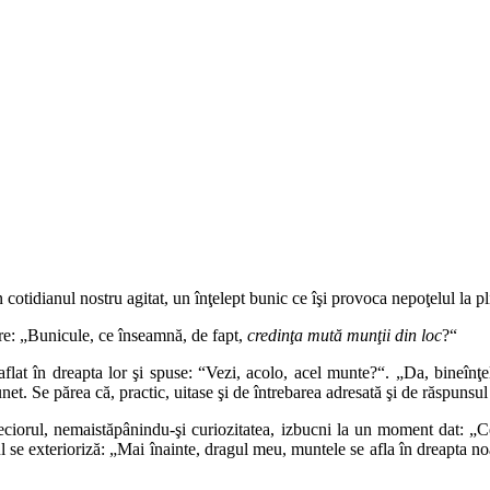
în cotidianul nostru agitat, un înţelept bunic ce îşi provoca nepoţelul la 
are: „Bunicule, ce înseamnă, de fapt,
credinţa mută munţii din loc
?“
flat în dreapta lor şi spuse: “Vezi, acolo, acel munte?“. „Da, bineînţ
unet. Se părea că, practic, uitase şi de întrebarea adresată şi de răspunsul
 Feciorul, nemaistăpânindu-şi curiozitatea, izbucni la un moment dat: „C
 se exterioriză: „Mai înainte, dragul meu, muntele se afla în dreapta noa