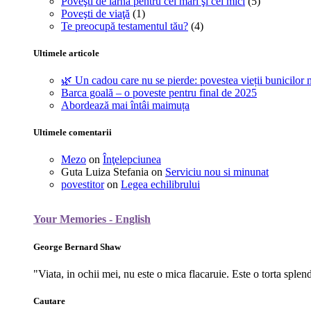
Poveşti de iarnă pentru cei mari şi cei mici
(5)
Poveşti de viaţă
(1)
Te preocupă testamentul tău?
(4)
Ultimele articole
🌿 Un cadou care nu se pierde: povestea vieții bunicilor n
Barca goală – o poveste pentru final de 2025
Abordează mai întâi maimuța
Ultimele comentarii
Mezo
on
Înţelepciunea
Guta Luiza Stefania
on
Serviciu nou si minunat
povestitor
on
Legea echilibrului
Your Memories - English
George Bernard Shaw
"Viata, in ochii mei, nu este o mica flacaruie. Este o torta splen
Cautare