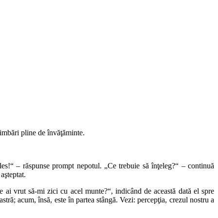
plimbări pline de învăţăminte.
eles!“ – răspunse prompt nepotul. „Ce trebuie să înţeleg?“ – continuă
 aşteptat.
e ai vrut să-mi zici cu acel munte?“, indicând de această dată el spre
stră; acum, însă, este în partea stângă. Vezi: percepţia, crezul nostru a