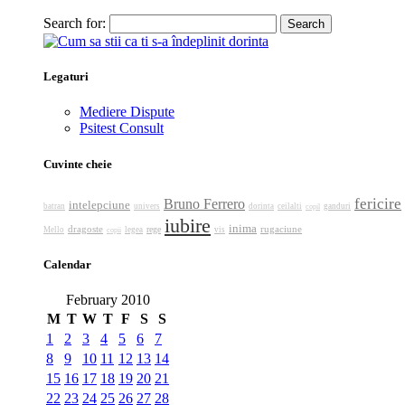
Search for:
Legaturi
Mediere Dispute
Psitest Consult
Cuvinte cheie
fericire
Bruno Ferrero
intelepciune
batran
univers
dorinta
ceilalti
ganduri
copil
iubire
inima
dragoste
rugaciune
rege
Mello
legea
vis
copii
Calendar
February 2010
M
T
W
T
F
S
S
1
2
3
4
5
6
7
8
9
10
11
12
13
14
15
16
17
18
19
20
21
22
23
24
25
26
27
28