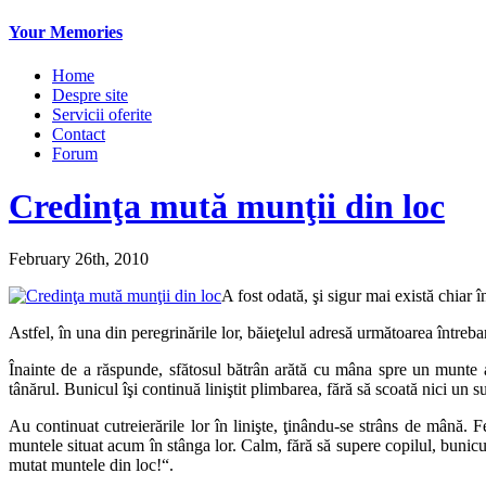
Your Memories
Home
Despre site
Servicii oferite
Contact
Forum
Credinţa mută munţii din loc
February 26th, 2010
A fost odată, şi sigur mai există chiar 
Astfel, în una din peregrinările lor, băieţelul adresă următoarea întreb
Înainte de a răspunde, sfătosul bătrân arătă cu mâna spre un munte a
tânărul. Bunicul îşi continuă liniştit plimbarea, fără să scoată nici un s
Au continuat cutreierările lor în linişte, ţinându-se strâns de mână.
muntele situat acum în stânga lor. Calm, fără să supere copilul, bunicul
mutat muntele din loc!“.