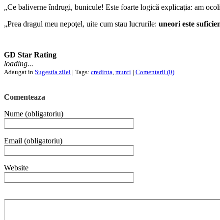
„Ce baliverne îndrugi, bunicule! Este foarte logică explicaţia: am ocoli
„Prea dragul meu nepoţel, uite cum stau lucrurile:
uneori este sufici
GD Star Rating
loading...
Adaugat in
Sugestia zilei
| Tags:
credinta
,
munti
|
Comentarii (0)
Comenteaza
Nume (obligatoriu)
Email (obligatoriu)
Website