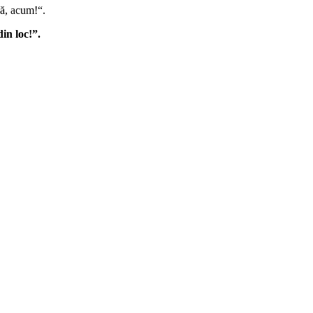
gă, acum!“.
in loc!”.