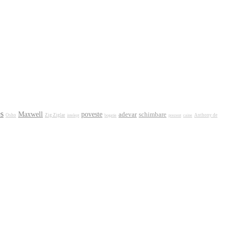
es
Maxwell
poveste
adevar
schimbare
Osho
Zig Ziglar
intelept
bogatie
prezent
caine
Anthony de