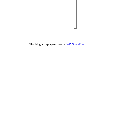
This blog is kept spam free by
WP-SpamFree
.