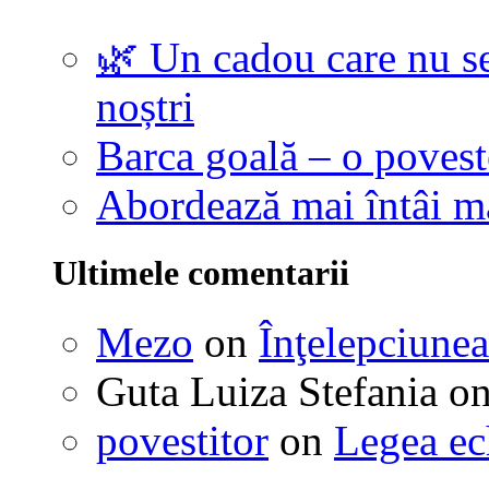
🌿 Un cadou care nu se
noștri
Barca goală – o povest
Abordează mai întâi 
Ultimele comentarii
Mezo
on
Înţelepciunea
Guta Luiza Stefania
o
povestitor
on
Legea ec