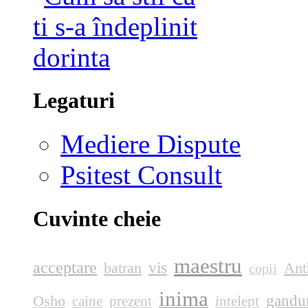
Legaturi
Mediere Dispute
Psitest Consult
Cuvinte cheie
maestru
acceptare
vis
batran
Ant
copii
inima
gandu
Osho
caine
prezent
intelept