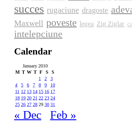
succes
adev
rugaciune
dragoste
poveste
Maxwell
legea
Zig Ziglar
c
intelepciune
Calendar
January 2010
M
T
W
T
F
S
S
1
2
3
4
5
6
7
8
9
10
11
12
13
14
15
16
17
18
19
20
21
22
23
24
25
26
27
28
29
30
31
« Dec
Feb »