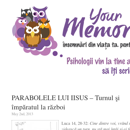
PARABOLELE LUI IISUS – Turnul şi
împăratul la război
May 2nd, 2013
Luca 14, 28-32:
Cine dintre voi, vrând 
zidească un turn, nu stă mai întâi şi-şi 