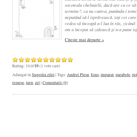
socoteala cheltuielii, dacă are cu ce să-
termine?,
ca nu cumva, punându-i temel
neputând să-l isprăvească, toţi cei care
vedea să înceapă a-l lua în râs, zicând:
om a început să zidească şi n-a putut i
Citeste mai departe »
Rating: 10.0/
10
(1 vote cast)
Adaugat in
Sugestia zilei
| Tags:
Andrei Plesu
,
Iisus
,
imparat
,
parabole
,
po
resurse
,
turn
,
zel
|
Comentarii (0)