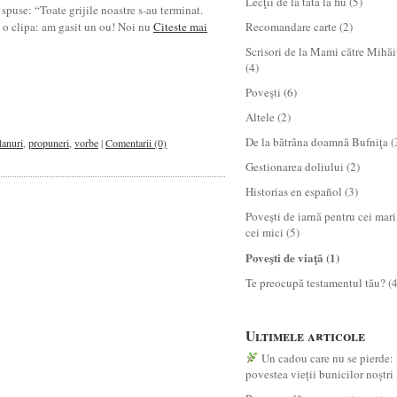
Lecţii de la tată la fiu
(5)
e spuse: “Toate grijile noastre s-au terminat.
a o clipa: am gasit un ou! Noi nu
Citeste mai
Recomandare carte
(2)
Scrisori de la Mami către Mihăi
(4)
Poveşti
(6)
Altele
(2)
De la bătrâna doamnă Bufniţa
(
lanuri
,
propuneri
,
vorbe
|
Comentarii (0)
Gestionarea doliului
(2)
Historias en español
(3)
Poveşti de iarnă pentru cei mari
cei mici
(5)
Poveşti de viaţă
(1)
Te preocupă testamentul tău?
(4
Ultimele articole
Un cadou care nu se pierde:
povestea vieții bunicilor noștri