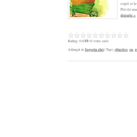
copii si l
Priviti-m
departe »
Rating: 0.0/
10
(0 votes cast)
Adaugat in
Sugestia zilei
| Tags:
obiective
,
ou
,
p