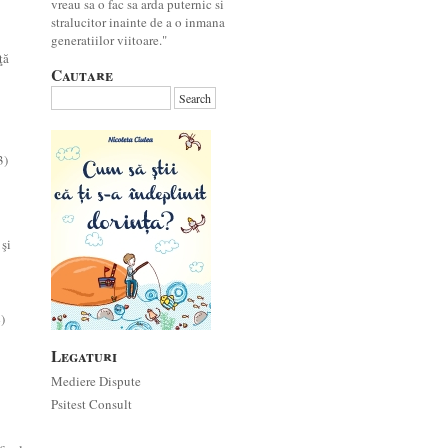
vreau sa o fac sa arda puternic si
stralucitor inainte de a o inmana
generatiilor viitoare."
ţă
Cautare
3)
 şi
)
Legaturi
Mediere Dispute
Psitest Consult