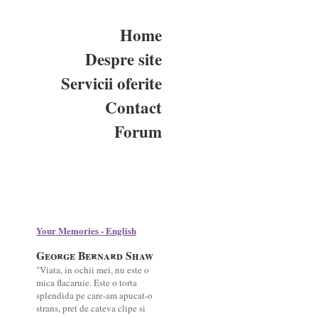
Home
Despre site
Servicii oferite
Contact
Forum
Your Memories - English
George Bernard Shaw
"Viata, in ochii mei, nu este o
mica flacaruie. Este o torta
splendida pe care-am apucat-o
strans, pret de cateva clipe si