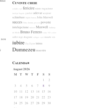
final
Cuvinte cheie
fericire
rugaciune
minte
ceilalti
copil
adevar
ganduri
acceptare
intelept
bogatie
schimbare
John Maxwell
legea
batran
succes
poveste
Osho
dorinta
prezent
Maxwell
intelepciune
univers
Anthony
Bruno Ferrero
vis
de Mello
caine
cadou
suflet
rege
dragoste
moarte
zen
calugar
copii
u nou
iubire
inima
Zig Ziglar
Dumnezeu
i
maestru
Calendar
August 2026
M
T
W
T
F
S
S
1
2
3
4
5
6
7
8
9
10
11
12
13
14
15
16
17
18
19
20
21
22
23
24
25
26
27
28
29
30