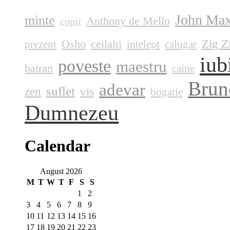
John Max
minte
Anthony de Mello
copii
Zig Z
Osho
ceilalti
prezent
intelept
calugar
iub
poveste
maestru
batran
caine
Brun
adevar
suflet
zen
vis
bogatie
Dumnezeu
Calendar
August 2026
M
T
W
T
F
S
S
1
2
3
4
5
6
7
8
9
10
11
12
13
14
15
16
17
18
19
20
21
22
23