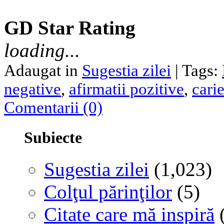
GD Star Rating
loading...
Adaugat in
Sugestia zilei
| Tags:
negative
,
afirmatii pozitive
,
cari
Comentarii (0)
Subiecte
Sugestia zilei
(1,023)
Colţul părinţilor
(5)
Citate care mă inspiră
(