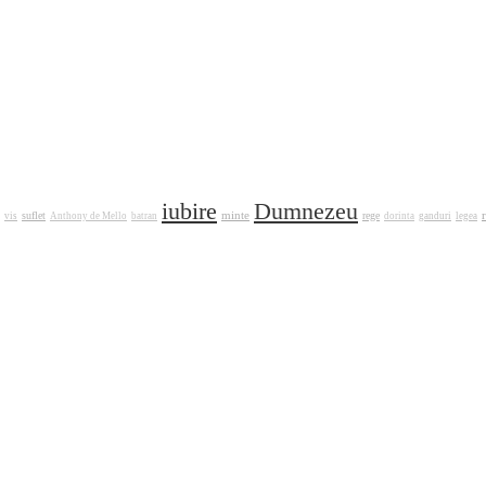
iubire
Dumnezeu
minte
suflet
rege
vis
Anthony de Mello
batran
dorinta
ganduri
legea