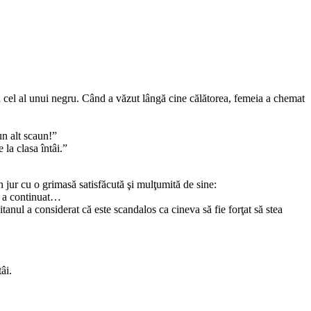
 cel al unui negru. Când a văzut lângă cine călătorea, femeia a chemat
un alt scaun!”
la clasa întâi.”
n jur cu o grimasă satisfăcută şi mulţumită de sine:
a a continuat…
tanul a considerat că este scandalos ca cineva să fie forţat să stea
âi.