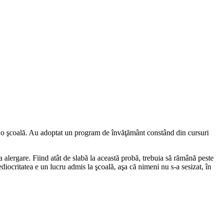
is o şcoală. Au adoptat un program de învăţământ constând din cursuri
a alergare. Fiind atât de slabă la această probă, trebuia să rămână peste
ediocritatea e un lucru admis la şcoală, aşa că nimeni nu s-a sesizat, în