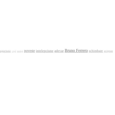
Bruno Ferrero
poveste
intelepciune
adevar
schimbare
rugaciune
acceptare
intelept
copil