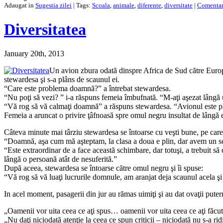
Adaugat in
Sugestia zilei
| Tags:
Scoala
,
animale
,
diferente
,
diversitate
|
Comentari
Diversitatea
January 20th, 2013
Un avion zbura odată dinspre Africa de Sud către Europa
stewardesa şi s-a plâns de scaunul ei.
“Care este problema doamnă?” a întrebat stewardesa.
“Nu poţi să vezi? ” i-a răspuns femeia îmbufnată. “M-aţi aşezat lângă u
“Vă rog să vă calmaţi doamnă” a răspuns stewardesa. “Avionul este plin
Femeia a aruncat o privire ţâfnoasă spre omul negru insultat de lângă 
Câteva minute mai târziu stewardesa se întoarse cu veşti bune, pe care i
“Doamnă, aşa cum mă aşteptam, la clasa a doua e plin, dar avem un sc
“Este extraordinar de a face această schimbare, dar totuşi, a trebuit să 
lângă o persoană atât de nesuferită.”
După aceea, stewardesa se întoarse către omul negru şi îi spuse:
“Vă rog să vă luaţi lucrurile domnule, am aranjat deja scaunul acela 
In acel moment, pasagerii din jur au rămas uimiţi şi au dat ovaţii putern
„Oamenii vor uita ceea ce aţi spus… oamenii vor uita ceea ce aţi făcut
„Nu daţi niciodată atenţie la ceea ce spun criticii – niciodată nu s-a rid