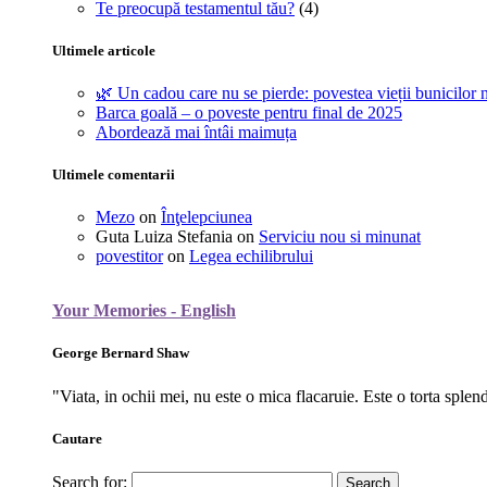
Te preocupă testamentul tău?
(4)
Ultimele articole
🌿 Un cadou care nu se pierde: povestea vieții bunicilor n
Barca goală – o poveste pentru final de 2025
Abordează mai întâi maimuța
Ultimele comentarii
Mezo
on
Înţelepciunea
Guta Luiza Stefania
on
Serviciu nou si minunat
povestitor
on
Legea echilibrului
Your Memories - English
George Bernard Shaw
"Viata, in ochii mei, nu este o mica flacaruie. Este o torta splen
Cautare
Search for: