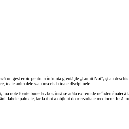
facă un gest eroic pentru a înfrunta greutăţile „Lumii Noi”, şi au desch
re, toate animalele s-au înscris la toate disciplinele.
ei, lua note foarte bune la zbor, însă se arăta extrem de neîndemânatecă l
 rănit labele palmate, iar la înot a obţinut doar rezultate mediocre. Insă m