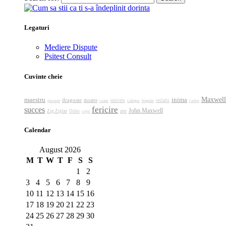
Legaturi
Mediere Dispute
Psitest Consult
Cuvinte cheie
Maxwell
maestru
inima
dragoste
moarte
prezent
caine
univers
calugar
bogatie
ceilalti
cadou
fericire
succes
John Maxwell
Zig Ziglar
Osho
zen
copii
Calendar
August 2026
M
T
W
T
F
S
S
1
2
3
4
5
6
7
8
9
10
11
12
13
14
15
16
17
18
19
20
21
22
23
24
25
26
27
28
29
30