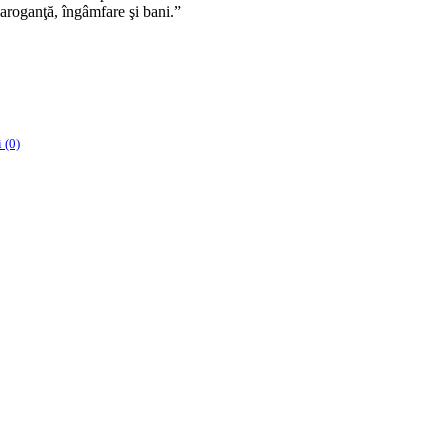
aroganţă, îngâmfare şi bani.”
 (0)