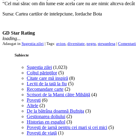
“Cel mai sărac om din lume este acela care nu are nimic altceva decât 
Sursa: Cartea cartilor de intelepciune, Iordache Bota
GD Star Rating
loading...
Adaugat in
Sugestia zilei
| Tags:
avion
,
diversitate
,
negru
,
stewardesa
|
Comentarii
Subiecte
Sugestia zilei
(1,023)
Colţul părinţilor
(5)
Citate care mă inspiră
(8)
Lecţii de la tată la fiu
(5)
Recomandare carte
(2)
Scrisori de la Mami către Mihăiţă
(4)
Poveşti
(6)
Altele
(2)
De la bătrâna doamnă Bufniţa
(3)
Gestionarea doliului
(2)
Historias en español
(3)
Poveşti de iarnă pentru cei mari şi cei mici
(5)
Poveşti de viaţă
(1)