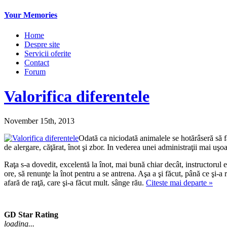
Your Memories
Home
Despre site
Servicii oferite
Contact
Forum
Valorifica diferentele
November 15th, 2013
Odată ca niciodată animalele se hotărâseră să 
de alergare, căţărat, înot şi zbor. In vederea unei administraţii mai uşoa
Raţa s-a dovedit, excelentă la înot, mai bună chiar decât, instructorul 
ore, să renunţe la înot pentru a se antrena. Aşa a şi făcut, până ce şi-a
afară de raţă, care şi-a făcut mult. sânge rău.
Citeste mai departe »
GD Star Rating
loading...