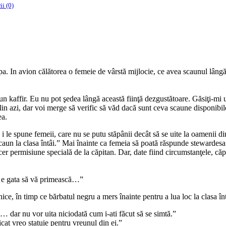
i (0)
. In avion călătorea o femeie de vârstă mijlocie, ce avea scaunul lângă
n kaffir. Eu nu pot şedea lângă această fiinţă dezgustătoare. Găsiţi-mi 
 azi, dar voi merge să verific să văd dacă sunt ceva scaune disponibile 
ea.
 le spune femeii, care nu se putu stăpânii decât să se uite la oamenii di
aun la clasa întâi.” Mai înainte ca femeia să poată răspunde stewardes
cer permisiune specială de la căpitan. Dar, date fiind circumstanţele, căpi
şi e gata să vă primească…”
ice, în timp ce bărbatul negru a mers înainte pentru a lua loc la clasa înt
… dar nu vor uita niciodată cum i-ati făcut să se simtă.”
icat vreo statuie pentru vreunul din ei.”