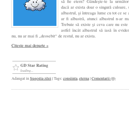
să fie etern? Gândeşte-te la următor
dacă ar exista doar o singură culoare,
albastrul, şi întreaga lume cu tot ce se
ar fi albastră, atunci albastrul n-ar ma
Trebuie să existe şi ceva care nu este 
astfel încât albastrul să iasă în evide
nu, nu ar mai ﬁ „deosebit“ de restul, nu ar exista.
Citeste mai departe »
GD Star Rating
loading...
Adaugat in
Sugestia zilei
| Tags:
consiinta
,
eterna
|
Comentarii (0)