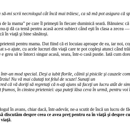
a să-mi scrii necrologul cât încă mai tră­iesc, ca să mă pot asigura că 
 de la mama” pe care îl primeşti în fiecare duminică seară. Bănuiesc că n
nu-ţi dă ca temă pentru acasă acest subiect când eşti în clasa a zecea — c
că în viaţă şi bine sănătoşi.
rietenii pentru mama. Dat fiind că ei locuiau aproape de ea, iar noi, copii
s-o ajute, cu acele lucruri din via­ţă care te pot copleşi atunci când trăi
 e greu să te întorci singur acasă, seara, într-o casă pustie. Iată cum do
tr-un mod special. Deşi a iubit florile, câinii şi pisicile şi cauzele com
ârziu! Nu vă mai căutaţi tot felul de scuze! Sunaţi un
ed că vă doriţi să regretaţi că n-aţi ajuns să faceţi un lucru atât de sim
t frumos, în cinstea priete­niei: aşa puteţi lăsa ceva în urmă, pentru voi
logul în avans, chiar dacă, într-adevăr, ne-a scutit de încă un lucru de 
să discutăm despre ceea ce avea preţ pentru ea în viaţă şi despre 
 viaţă
.