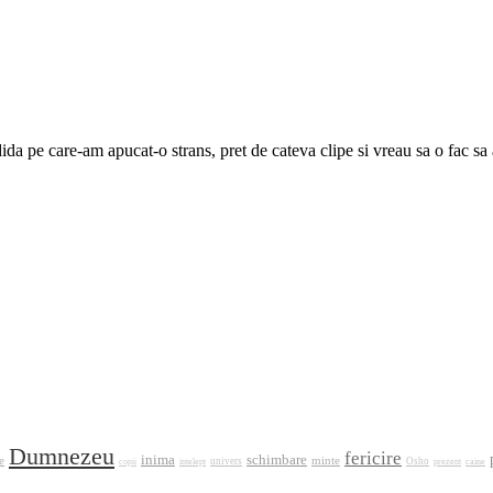
dida pe care-am apucat-o strans, pret de cateva clipe si vreau sa o fac sa 
Dumnezeu
fericire
inima
schimbare
e
minte
intelept
univers
Osho
prezent
caine
copii