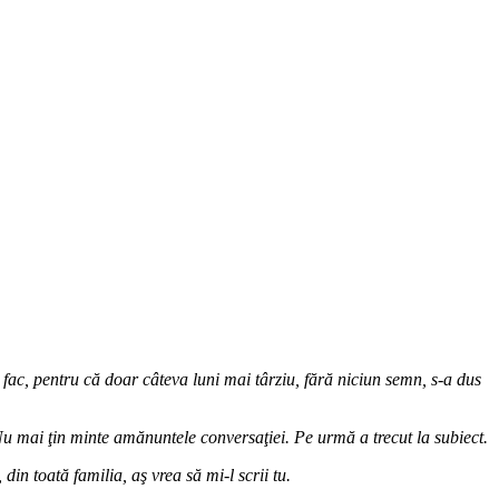
 fac, pentru că doar câteva luni mai târziu, fără niciun semn, s-a dus
 mai ţin minte amă­nuntele conversaţiei. Pe urmă a trecut la subiect.
din toată familia, aş vrea să mi-l scrii tu.