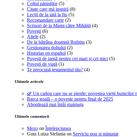
Colţul părinţilor
(5)
Citate care mă inspiră
(8)
Lecţii de la tată la fiu
(5)
Recomandare carte
(2)
Scrisori de la Mami către Mihăiţă
(4)
Poveşti
(6)
Altele
(2)
De la bătrâna doamnă Bufniţa
(3)
Gestionarea doliului
(2)
Historias en español
(3)
Poveşti de iarnă pentru cei mari şi cei mici
(5)
Poveşti de viaţă
(1)
Te preocupă testamentul tău?
(4)
Ultimele articole
🌿 Un cadou care nu se pierde: povestea vieții bunicilor n
Barca goală – o poveste pentru final de 2025
Abordează mai întâi maimuța
Ultimele comentarii
Mezo
on
Înţelepciunea
Guta Luiza Stefania
on
Serviciu nou si minunat