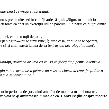
spune exact ce vreau eu să spună.
u-s prea multe seri în care îţi arde să spui: „Sigur, mami, nicio
u toate că ar fi un exerciţiu util de parcurs. Pun pariu că puţini dintre
i ei, eram cu toţii de­parte,
eşti singur — nu te simţi bine, îţi arde casa, trebuie să te operezi,
rea să-şi amintească lumea de ea (
extras din necrologul mamei
):
unităţii, astăzi ea ar vrea ca voi să vă faceţi timp pentru altcineva
­plu cum e acela de-a petrece un ceas cu cineva la care ţineţi. Intr-o
 înşivă şi pentru mine.”
făcut în perioada de şoc, când am aflat de moartea mamei noastre.
cum voia să-şi amintească lumea de ea. Conversaţiile despre moarte