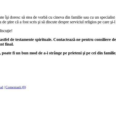
oate îşi doresc să stea de vorbă cu cineva din familie sau cu un specialist
de ştire că a fost scris şi să discute despre serviciul reli­gios pe care şi-l
discuţie!
r astfel de testamente spirituale. Contactează-ne pentru consiliere d
t final.
 poate fi un bun mod de a-i strânge pe prie­teni şi pe cei din familie
ual
|
Comentarii (0)