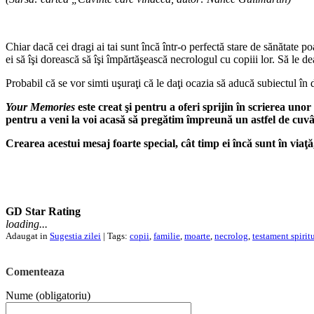
Chiar dacă cei dragi ai tai sunt încă într-o perfectă stare de sănătate p
ei să îşi dorească să îşi împărtăşească necrologul cu copiii lor. Să le dea 
Probabil că se vor simti uşuraţi că le daţi ocazia să aducă subiectul în 
Your Memories
este creat şi pentru a oferi sprijin în scrierea uno
pentru a veni la voi acasă să pregătim împreună un astfel de cuvân
Crearea acestui mesaj foarte special, cât timp ei încă sunt în viaţă,
GD Star Rating
loading...
Adaugat in
Sugestia zilei
| Tags:
copii
,
familie
,
moarte
,
necrolog
,
testament spirit
Comenteaza
Nume (obligatoriu)