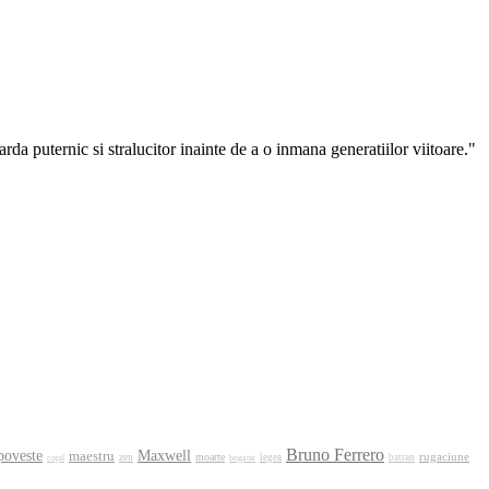
arda puternic si stralucitor inainte de a o inmana generatiilor viitoare."
Bruno Ferrero
Maxwell
poveste
maestru
rugaciune
moarte
zen
bogatie
legea
batran
copil