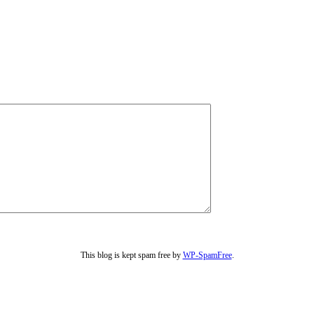
This blog is kept spam free by
WP-SpamFree
.