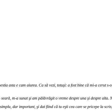
tia asta e cam aiurea. Ca să vezi, totuşi: a fost bine că mi-a cerut s-o
eară, m-a sunat şi am pălăvrăgit o vreme despre una şi despre alta. Nu
plu, dar important, şi dat fiind că tu eşti cea care se pricepe la scris, 