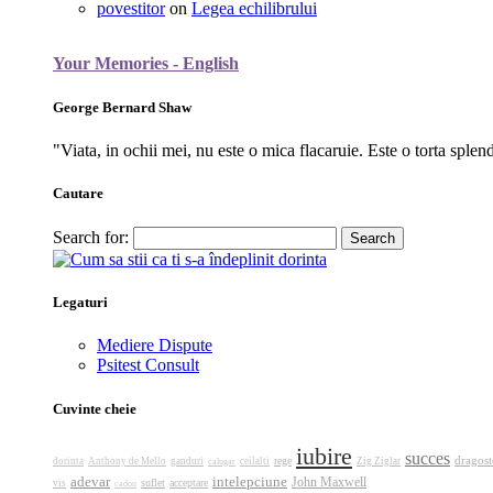
povestitor
on
Legea echilibrului
Your Memories - English
George Bernard Shaw
"Viata, in ochii mei, nu este o mica flacaruie. Este o torta splen
Cautare
Search for:
Legaturi
Mediere Dispute
Psitest Consult
Cuvinte cheie
iubire
succes
dragost
rege
dorinta
Anthony de Mello
ganduri
calugar
ceilalti
Zig Ziglar
adevar
intelepciune
John Maxwell
suflet
acceptare
vis
cadou