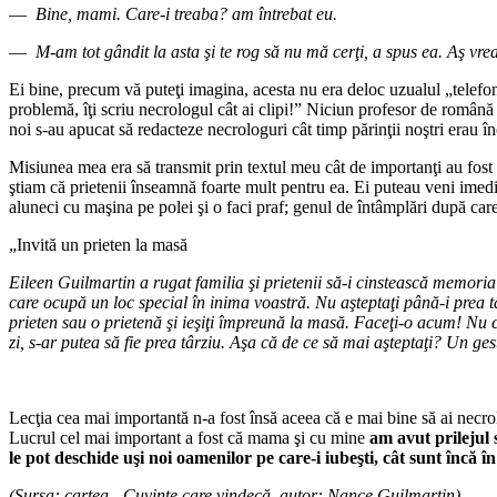
—
Bine, mami. Care-i treaba? am întrebat eu.
—
M-am tot gândit la asta şi te rog să nu mă cerţi, a spus ea. Aş vre
Ei bine, precum vă puteţi imagina, acesta nu era de­loc uzualul „telefon
problemă, îţi scriu necrologul cât ai clipi!” Niciun profesor de româ­nă 
noi s-au apucat să re­dacteze necrologuri cât timp părinţii noştri erau în
Misiunea mea era să transmit prin textul meu cât de importanţi au fost p
ştiam că prietenii înseamnă foarte mult pentru ea. Ei puteau veni imediat 
aluneci cu maşina pe polei şi o faci praf; genul de întâmplări după care
„Invită un prieten la masă
Eileen Guilmartin a rugat familia şi prietenii să-i cinstească memoria în
care ocupă un loc special în inima voastră. Nu aştep­taţi până-i prea t
prieten sau o prietenă şi ieşiţi împre­ună la masă. Faceţi-o acum! Nu cr
zi, s-ar putea să fie prea târziu. Aşa că de ce să mai aşteptaţi? Un ges
Lecţia cea mai importantă n-a fost însă aceea că e mai bine să ai necro
Lucrul cel mai important a fost că mama şi cu mine
am avut prilejul 
le pot deschide uşi noi oa­menilor pe care-i iubeşti, cât sunt încă în
(Sursa: cartea „Cuvinte care vindecă, autor: Nance Guilmartin)