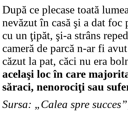
După ce plecase toată lumea
nevăzut în casă şi a dat foc 
cu un ţipăt, şi-a strâns repe
cameră de parcă n-ar fi avu
căzut la pat, căci nu era bo
acelaşi loc în care majori
săraci, nenorociţi sau sufe
Sursa: „Calea spre succes”