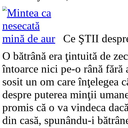
Ce ŞTII despre
O bătrână era ţintuită de zec
întoarce nici pe-o rână fără a
sosit un om care înţelegea c
despre puterea minţii uman
promis că o va vindeca dacă 
din casă, spunându-i bătrâne