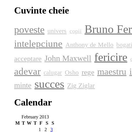
Cuvinte cheie
Bruno Fer
poveste
univers
copii
intelepciune
Anthony de Mello
bogat
fericire
John Maxwell
acceptare
adevar
maestru
rege
Osho
calugar
succes
minte
Zig Ziglar
Calendar
February 2013
M
T
W
T
F
S
S
1
2
3