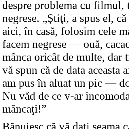
despre problema cu filmul, t
negrese. „Ştiţi, a spus el, că
aici, în casă, folosim cele 
facem negrese — ouă, cacao, 
mânca oricât de multe, dar t
vă spun că de data aceasta a
am pus în aluat un pic — do
Nu văd de ce v-ar incomoda
mâncaţi!”
Bănuiesc că vă daţi seama c