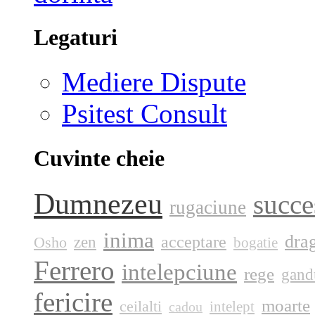
Legaturi
Mediere Dispute
Psitest Consult
Cuvinte cheie
Dumnezeu
succe
rugaciune
inima
dra
acceptare
zen
Osho
bogatie
Ferrero
intelepciune
rege
gand
fericire
moarte
ceilalti
intelept
cadou