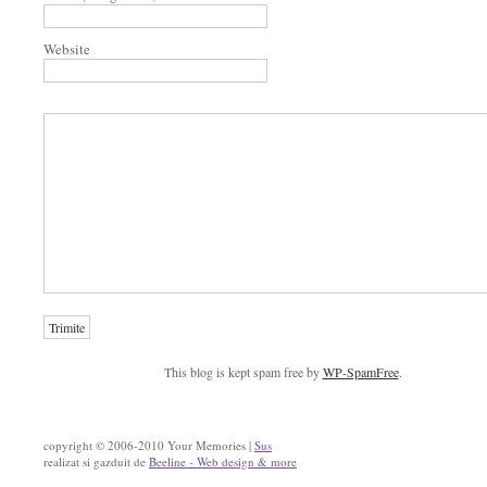
Website
This blog is kept spam free by
WP-SpamFree
.
copyright © 2006-2010 Your Memories |
Sus
realizat si gazduit de
Beeline - Web design & more