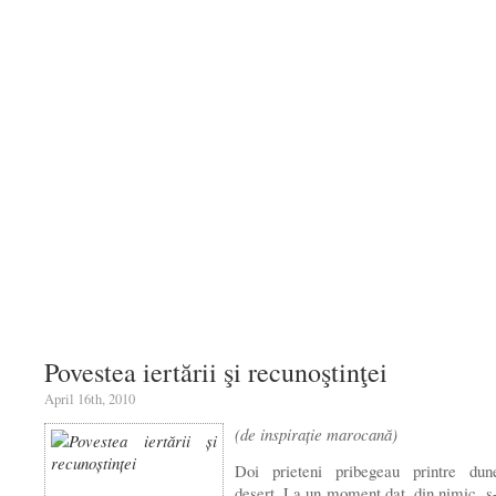
Povestea iertării şi recunoştinţei
April 16th, 2010
(de inspiraţie marocană)
Doi prieteni pribegeau printre dun
deşert. La un moment dat, din nimic, s-