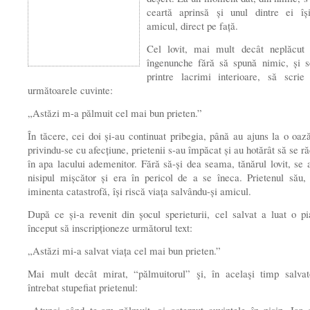
ceartă aprinsă şi unul dintre ei îş
amicul, direct pe faţă.
Cel lovit, mai mult decât neplăcut s
îngenunche fără să spună nimic, şi s
printre lacrimi interioare, să scrie
următoarele cuvinte:
„Astăzi m-a pălmuit cel mai bun prieten.”
În tăcere, cei doi şi-au continuat pribegia, până au ajuns la o oaz
privindu-se cu afecţiune, prietenii s-au împăcat şi au hotărât să se r
în apa lacului ademenitor. Fără să-şi dea seama, tănărul lovit, se 
nisipul mişcător şi era în pericol de a se îneca. Prietenul său,
iminenta catastrofă, îşi riscă viaţa salvându-şi amicul.
După ce şi-a revenit din şocul sperieturii, cel salvat a luat o pi
început să inscripţioneze următorul text:
„Astăzi mi-a salvat viaţa cel mai bun prieten.”
Mai mult decât mirat, “pălmuitorul” şi, în acelaşi timp salvat
întrebat stupefiat prietenul: