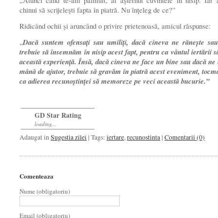
„Atunci când te-am pălmuit, ai aşternut cuvintele în nisip. Iar
chinui să scrijeleşti fapta în piatră. Nu înţeleg de ce?”
Ridicând ochii şi aruncând o privire prietenoasă, amicul răspunse:
„
Dacă suntem ofensaţi sau umiliţi, dacă cineva ne răneşte sau
trebuie să însemnăm în nisip acest fapt, pentru ca vântul iertării s
această experienţă. Însă, dacă cineva ne face un bine sau dacă ne 
mână de ajutor, trebuie să gravăm în piatră acest eveniment, tocm
ca adierea recunoştinţei să memoreze pe veci această bucurie.”
GD Star Rating
loading...
Adaugat in
Sugestia zilei
| Tags:
iertare
,
recunostinta
|
Comentarii (0)
Comenteaza
Nume (obligatoriu)
Email (obligatoriu)