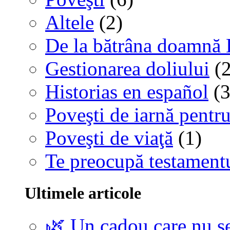
Altele
(2)
De la bătrâna doamnă 
Gestionarea doliului
(2
Historias en español
(3
Poveşti de iarnă pentru
Poveşti de viaţă
(1)
Te preocupă testamentu
Ultimele articole
🌿 Un cadou care nu se