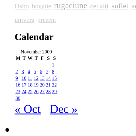
rugaciune
suflet
a
Osho
ceilalti
bogatie
univers
prezent
Calendar
November 2009
M
T
W
T
F
S
S
1
2
3
4
5
6
7
8
9
10
11
12
13
14
15
16
17
18
19
20
21
22
23
24
25
26
27
28
29
30
« Oct
Dec »