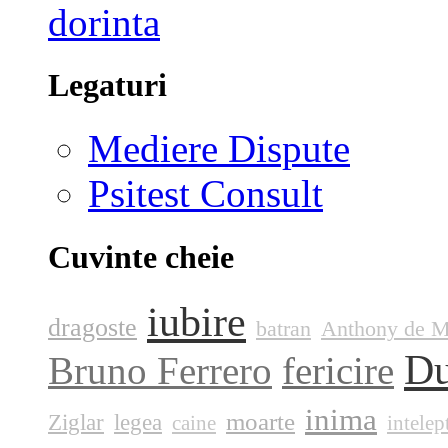
Legaturi
Mediere Dispute
Psitest Consult
Cuvinte cheie
iubire
dragoste
batran
Anthony de M
D
Bruno Ferrero
fericire
inima
moarte
Ziglar
legea
caine
intelep