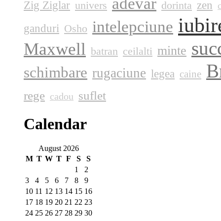
adevar
Zig Ziglar
zen
univers
dorinta
iubir
intelepciune
ganduri
Osho
suc
Maxwell
minte
batran
ceilalti
B
schimbare
rugaciune
legea
caine
rege
suflet
cadou
Calendar
August 2026
M
T
W
T
F
S
S
1
2
3
4
5
6
7
8
9
10
11
12
13
14
15
16
17
18
19
20
21
22
23
24
25
26
27
28
29
30