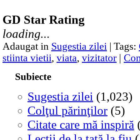
GD Star Rating
loading...
Adaugat in
Sugestia zilei
| Tags:
stiinta vietii
,
viata
,
vizitator
|
Com
Subiecte
Sugestia zilei
(1,023)
Colţul părinţilor
(5)
Citate care mă inspiră
(
Lecţii de la tată la fiu
(