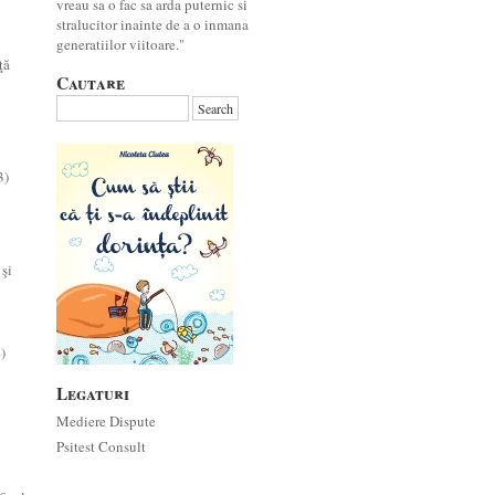
vreau sa o fac sa arda puternic si
stralucitor inainte de a o inmana
generatiilor viitoare."
ţă
Cautare
3)
 şi
)
Legaturi
Mediere Dispute
Psitest Consult