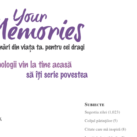
Subiecte
Sugestia zilei
(1,023)
Ă
Colţul părinţilor
(5)
Citate care mă inspiră
(8)