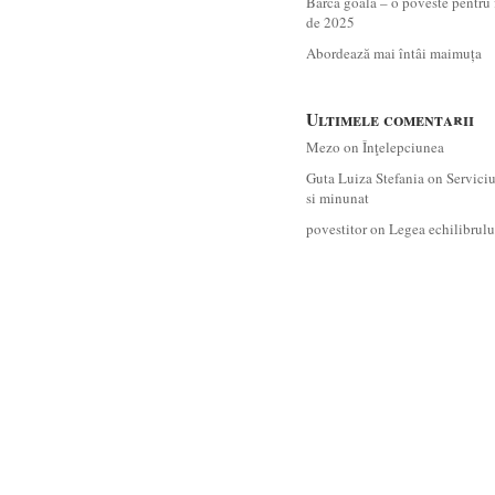
Barca goală – o poveste pentru 
de 2025
Abordează mai întâi maimuța
Ultimele comentarii
Mezo
on
Înţelepciunea
Guta Luiza Stefania
on
Servici
si minunat
povestitor
on
Legea echilibrulu