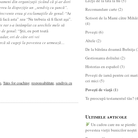
Lecţii de la tată la fiu
(5)
oameni din organizaţii zicând că şi-ar dori
ereu la dispoziţie un „sendviş cu şuncă”.
Recomandare carte
(2)
frecvente erau şi exclamaţiile de genul:
“Ar
Scrisori de la Mami către Mihăi
 să facă asta”
sau
“Nu trebuia să fi făcut aşa”.
(4)
te rar s-a întâmplat ca urechile mele să
 de genul:
“Ştii, eu port toată
Poveşti
(6)
adar, ori de câte ori vei
Altele
(2)
earcă să cugeţi la povestea ce urmează…
De la bătrâna doamnă Bufniţa
(
Gestionarea doliului
(2)
Historias en español
(3)
Poveşti de iarnă pentru cei mari
cei mici
(5)
n
,
Tales for coaching
,
responsabilitate
,
sendivis cu
Poveşti de viaţă
(1)
Te preocupă testamentul tău?
(4
Ultimele articole
Un cadou care nu se pierde:
povestea vieții bunicilor noștri