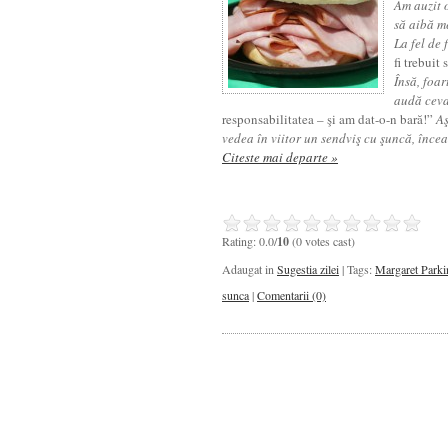
Am auzit 
să aibă m
La fel de 
fi trebuit
Însă, foar
audă ceva
responsabilitatea – şi am dat-o-n bară!”
Aş
vedea în viitor un sendviş cu şuncă, înc
Citeste mai departe »
Rating: 0.0/
10
(0 votes cast)
Adaugat in
Sugestia zilei
| Tags:
Margaret Parki
sunca
|
Comentarii (0)