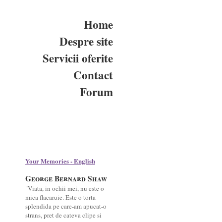
Home
Despre site
Servicii oferite
Contact
Forum
Your Memories - English
George Bernard Shaw
"Viata, in ochii mei, nu este o
mica flacaruie. Este o torta
splendida pe care-am apucat-o
strans, pret de cateva clipe si