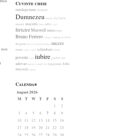
final
Cuvinte cheie
intelepciune
acceptare
Dumnezeu
Zig Ziglar
dorinta
maestru
moarte
suflet
Osho
copii
fericire
Maxwell
inima
rege
Bruno Ferrero
calugar
Anthony de Mello
succes
dragoste
prezent
intelept
batran
u nou
schimbare
minte
legea
caine
cadou
iubire
poveste
ganduri
zen
copil
i
adevar
rugaciune
John
vis
univers
ceilalti
Maxwell
bogatie
Calendar
August 2026
M
T
W
T
F
S
S
1
2
3
4
5
6
7
8
9
10
11
12
13
14
15
16
17
18
19
20
21
22
23
24
25
26
27
28
29
30