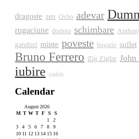
Dumn
adevar
dragoste
zen
Osho
schimbare
rugaciune
dorinta
Anthon
poveste
minte
suflet
ganduri
bogatie
Bruno Ferrero
John
Zig Ziglar
iubire
cadou
Calendar
August 2026
M
T
W
T
F
S
S
1
2
3
4
5
6
7
8
9
10
11
12
13
14
15
16