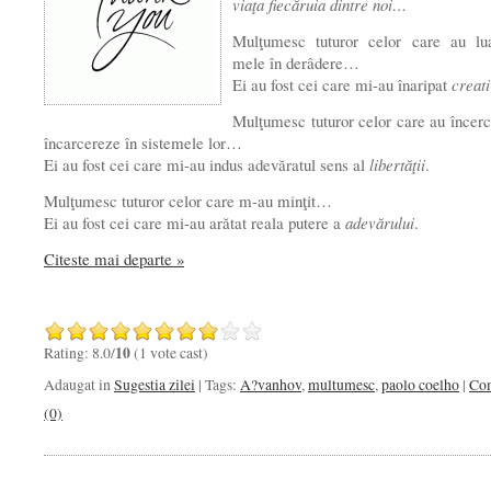
viaţa fiecăruia dintre noi…
Mulţumesc tuturor celor care au lua
mele în derâdere…
Ei au fost cei care mi-au înaripat
creati
Mulţumesc tuturor celor care au încer
încarcereze în sistemele lor…
Ei au fost cei care mi-au indus adevăratul sens al
libertăţii
.
Mulţumesc tuturor celor care m-au minţit…
Ei au fost cei care mi-au arătat reala putere a
adevărului
.
Citeste mai departe »
Rating: 8.0/
10
(1 vote cast)
Adaugat in
Sugestia zilei
| Tags:
A?vanhov
,
multumesc
,
paolo coelho
|
Com
(0)