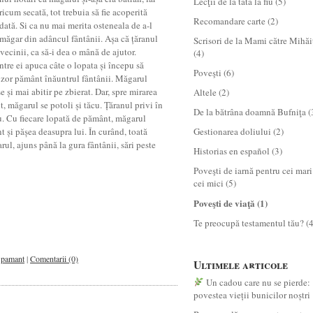
Lecţii de la tată la fiu
(5)
ricum secată, tot trebuia să fie acoperită
Recomandare carte
(2)
dată. Si ca nu mai merita osteneala de a-l
măgar din adâncul fântânii. Așa că țăranul
Scrisori de la Mami către Mihăi
vecinii, ca să-i dea o mână de ajutor.
(4)
ntre ei apuca câte o lopata și începu să
Poveşti
(6)
 zor pământ înăuntrul fântânii. Măgarul
e și mai abitir pe zbierat. Dar, spre mirarea
Altele
(2)
, măgarul se potoli și tăcu. Țăranul privi în
De la bătrâna doamnă Bufniţa
(
u. Cu fiecare lopată de pământ, măgarul
t și pășea deasupra lui. În curând, toată
Gestionarea doliului
(2)
l, ajuns până la gura fântânii, sări peste
Historias en español
(3)
Poveşti de iarnă pentru cei mari
cei mici
(5)
Poveşti de viaţă
(1)
Te preocupă testamentul tău?
(4
,
pamant
|
Comentarii (0)
Ultimele articole
Un cadou care nu se pierde:
povestea vieții bunicilor noștri