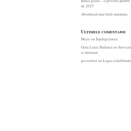
Barca goală – o poveste pentru 
de 2025
Abordează mai întâi maimuța
Ultimele comentarii
Mezo
on
Înţelepciunea
Guta Luiza Stefania
on
Servici
si minunat
povestitor
on
Legea echilibrulu