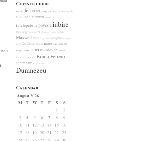
final
Cuvinte cheie
fericire
minte
dragoste
suflet
Anthony de
John Maxwell
Mello
univers
iubire
poveste
intelepciune
rege
zen
Osho
batran
dorinta
ceilalti
cadou
Maxwell
inima
acceptare
prezent
calugar
maestru
Zig Ziglar
ganduri
bogatie
copii
succes
adevar
rugaciune
u nou
moarte
Bruno Ferrero
legea
vis
intelept
schimbare
caine
copil
i
Dumnezeu
Calendar
August 2026
M
T
W
T
F
S
S
1
2
3
4
5
6
7
8
9
10
11
12
13
14
15
16
17
18
19
20
21
22
23
24
25
26
27
28
29
30