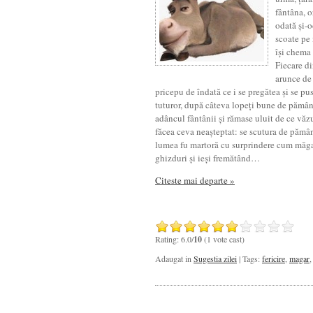
fântâna, o
odată și-o
scoate pe 
își chema 
Fiecare di
arunce de
pricepu de îndată ce i se pregătea și se pus
tuturor, după câteva lopeți bune de pământ
adâncul fântânii și rămase uluit de ce văz
făcea ceva neașteptat: se scutura de pămân
lumea fu martoră cu surprindere cum măgaru
ghizduri și ieși fremătând…
Citeste mai departe »
Rating: 6.0/
10
(1 vote cast)
Adaugat in
Sugestia zilei
| Tags:
fericire
,
magar