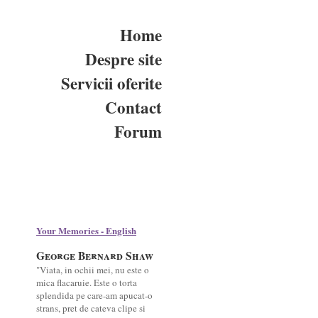
Home
Despre site
Servicii oferite
Contact
Forum
Your Memories - English
George Bernard Shaw
"Viata, in ochii mei, nu este o
mica flacaruie. Este o torta
splendida pe care-am apucat-o
strans, pret de cateva clipe si