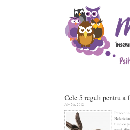
Cele 5 reguli pentru a fi
July 7th, 2012
Într-o bun
Nefericitu
timp ce ță
urmă, țăra