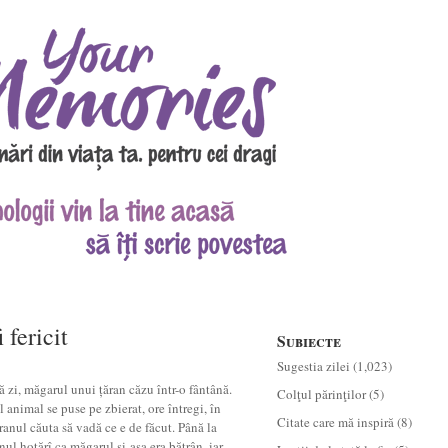
 fericit
Subiecte
Sugestia zilei
(1,023)
ă zi, măgarul unui țăran căzu într-o fântână.
Colţul părinţilor
(5)
l animal se puse pe zbierat, ore întregi, în
Citate care mă inspiră
(8)
ranul căuta să vadă ce e de făcut. Până la
nul hotărî ca măgarul și-așa era bătrân, iar