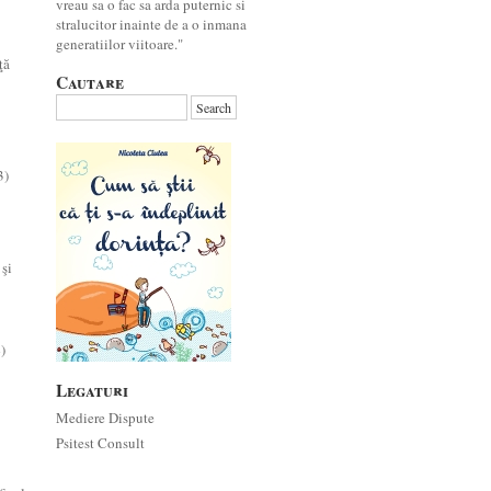
vreau sa o fac sa arda puternic si
stralucitor inainte de a o inmana
generatiilor viitoare."
ţă
Cautare
3)
 şi
)
Legaturi
Mediere Dispute
Psitest Consult