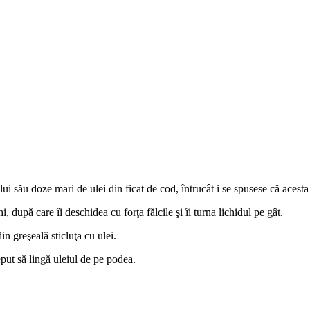
 său doze mari de ulei din ficat de cod, întrucât i se spusese că acesta 
hi, după care îi deschidea cu forţa fălcile şi îi turna lichidul pe gât.
din greşeală sticluţa cu ulei.
eput să lingă uleiul de pe podea.