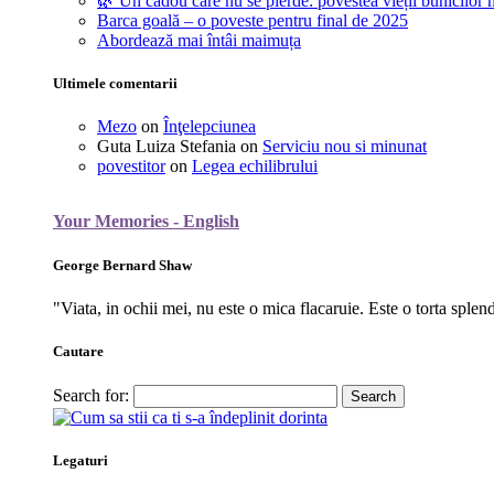
🌿 Un cadou care nu se pierde: povestea vieții bunicilor n
Barca goală – o poveste pentru final de 2025
Abordează mai întâi maimuța
Ultimele comentarii
Mezo
on
Înţelepciunea
Guta Luiza Stefania
on
Serviciu nou si minunat
povestitor
on
Legea echilibrului
Your Memories - English
George Bernard Shaw
"Viata, in ochii mei, nu este o mica flacaruie. Este o torta splen
Cautare
Search for:
Legaturi