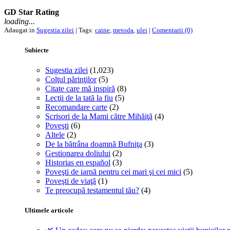
GD Star Rating
loading...
Adaugat in
Sugestia zilei
| Tags:
caine
,
metoda
,
ulei
|
Comentarii (0)
Subiecte
Sugestia zilei
(1,023)
Colţul părinţilor
(5)
Citate care mă inspiră
(8)
Lecţii de la tată la fiu
(5)
Recomandare carte
(2)
Scrisori de la Mami către Mihăiţă
(4)
Poveşti
(6)
Altele
(2)
De la bătrâna doamnă Bufniţa
(3)
Gestionarea doliului
(2)
Historias en español
(3)
Poveşti de iarnă pentru cei mari şi cei mici
(5)
Poveşti de viaţă
(1)
Te preocupă testamentul tău?
(4)
Ultimele articole