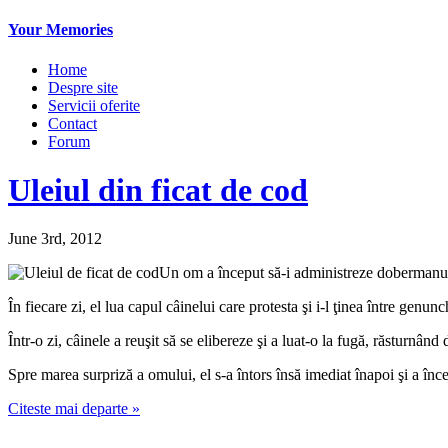
Your Memories
Home
Despre site
Servicii oferite
Contact
Forum
Uleiul din ficat de cod
June 3rd, 2012
Un om a început să-i administreze dobermanului
În fiecare zi, el lua capul câinelui care protesta şi i-l ţinea între genunc
Într-o zi, câinele a reuşit să se elibereze şi a luat-o la fugă, răsturnând 
Spre marea surpriză a omului, el s-a întors însă imediat înapoi şi a înc
Citeste mai departe »