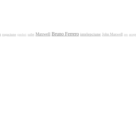
Bruno Ferrero
Maxwell
intelepciune
u
rugaciune
John Maxwell
suflet
accep
ganduri
zen