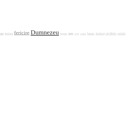
Dumnezeu
fericire
tare
rege
dorinta
bogatie
batran
Anthony de Mello
ceilalti
copii
cadou