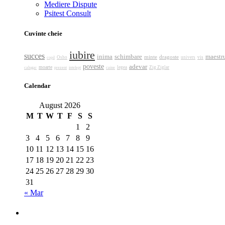
Mediere Dispute
Psitest Consult
Cuvinte cheie
iubire
succes
inima
schimbare
maestr
minte
dragoste
Osho
univers
vis
copil
poveste
adevar
moarte
calugar
prezent
intelept
caine
legea
Zig Ziglar
Calendar
August 2026
M
T
W
T
F
S
S
1
2
3
4
5
6
7
8
9
10
11
12
13
14
15
16
17
18
19
20
21
22
23
24
25
26
27
28
29
30
31
« Mar