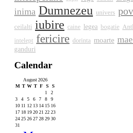
Dumnezeu
pov
inima
univers
iubire
legea
ceilalti
Ant
caine
bogatie
fericire
mae
moarte
dorinta
intelept
ganduri
Calendar
August 2026
M
T
W
T
F
S
S
1
2
3
4
5
6
7
8
9
10
11
12
13
14
15
16
17
18
19
20
21
22
23
24
25
26
27
28
29
30
31