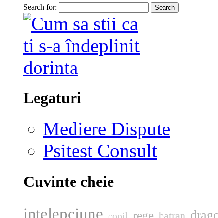
Search for:
Legaturi
Mediere Dispute
Psitest Consult
Cuvinte cheie
intelepciune
drago
rege
batran
copil