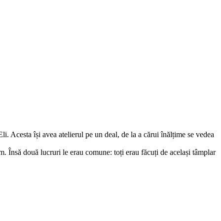
i. Acesta își avea atelierul pe un deal, de la a cărui înălțime se vedea
tum. Însă două lucruri le erau comune: toți erau făcuți de același tâmplar