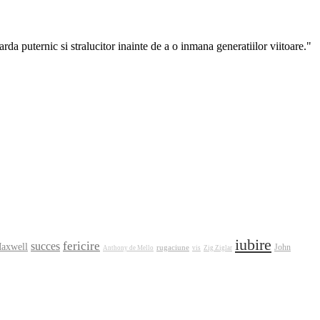
arda puternic si stralucitor inainte de a o inmana generatiilor viitoare."
iubire
fericire
succes
axwell
rugaciune
John
Anthony de Mello
vis
Zig Ziglar