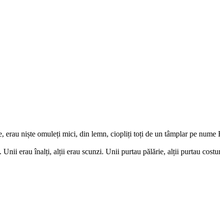
 erau niște omuleți mici, din lemn, ciopliți toți de un tâmplar pe nume El
 Unii erau înalți, alții erau scunzi. Unii purtau pălărie, alții purtau cos