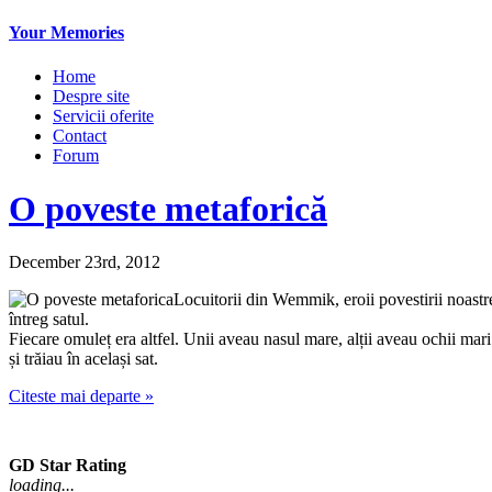
Your Memories
Home
Despre site
Servicii oferite
Contact
Forum
O poveste metaforică
December 23rd, 2012
Locuitorii din Wemmik, eroii povestirii noastre,
întreg satul.
Fiecare omuleț era altfel. Unii aveau nasul mare, alții aveau ochii mari.
și trăiau în același sat.
Citeste mai departe »
GD Star Rating
loading...