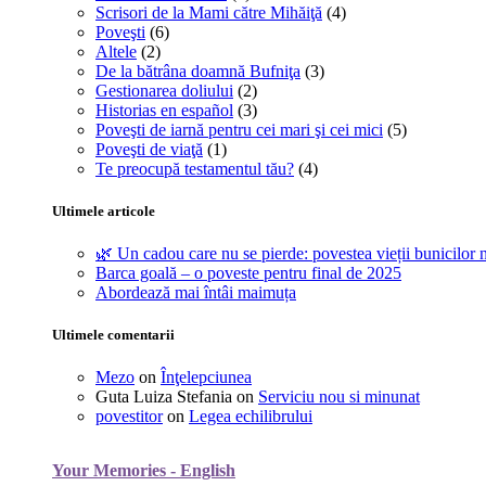
Scrisori de la Mami către Mihăiţă
(4)
Poveşti
(6)
Altele
(2)
De la bătrâna doamnă Bufniţa
(3)
Gestionarea doliului
(2)
Historias en español
(3)
Poveşti de iarnă pentru cei mari şi cei mici
(5)
Poveşti de viaţă
(1)
Te preocupă testamentul tău?
(4)
Ultimele articole
🌿 Un cadou care nu se pierde: povestea vieții bunicilor n
Barca goală – o poveste pentru final de 2025
Abordează mai întâi maimuța
Ultimele comentarii
Mezo
on
Înţelepciunea
Guta Luiza Stefania
on
Serviciu nou si minunat
povestitor
on
Legea echilibrului
Your Memories - English