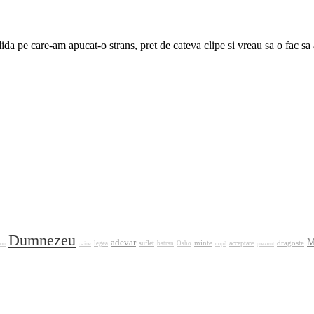
dida pe care-am apucat-o strans, pret de cateva clipe si vreau sa o fac sa 
Dumnezeu
M
adevar
minte
dragoste
suflet
acceptare
caine
legea
batran
Osho
prezent
ou
copil