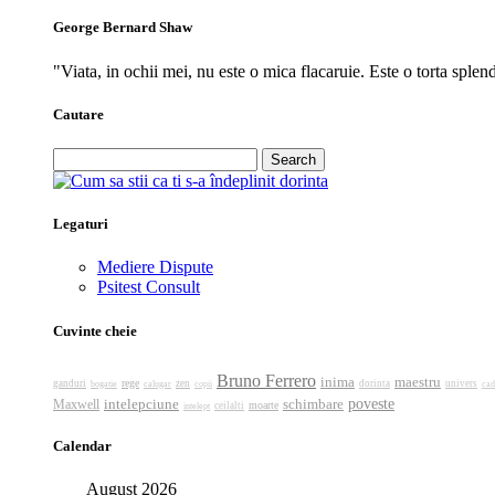
George Bernard Shaw
"Viata, in ochii mei, nu este o mica flacaruie. Este o torta splen
Cautare
Search
for:
Legaturi
Mediere Dispute
Psitest Consult
Cuvinte cheie
Bruno Ferrero
inima
maestru
rege
ganduri
bogatie
calugar
zen
dorinta
univers
copii
cad
intelepciune
poveste
schimbare
Maxwell
moarte
intelept
ceilalti
Calendar
August 2026