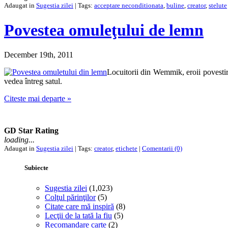
Adaugat in
Sugestia zilei
| Tags:
acceptare neconditionata
,
buline
,
creator
,
stelute
Povestea omuleţului de lemn
December 19th, 2011
Locuitorii din Wemmik, eroii povestiri
vedea întreg satul.
Citeste mai departe »
GD Star Rating
loading...
Adaugat in
Sugestia zilei
| Tags:
creator
,
etichete
|
Comentarii (0)
Subiecte
Sugestia zilei
(1,023)
Colţul părinţilor
(5)
Citate care mă inspiră
(8)
Lecţii de la tată la fiu
(5)
Recomandare carte
(2)