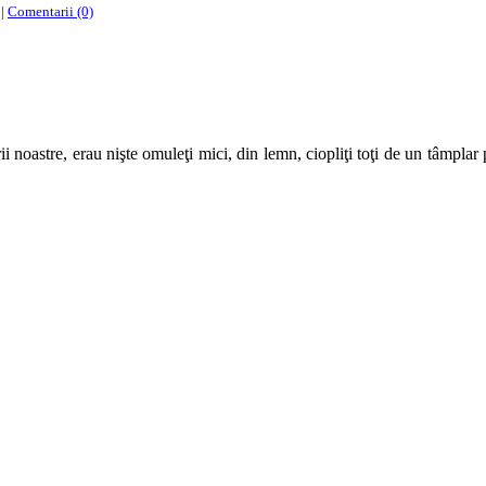
|
Comentarii (0)
i noastre, erau nişte omuleţi mici, din lemn, ciopliţi toţi de un tâmplar 