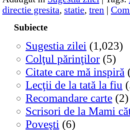
directie gresita
,
statie
,
tren
|
Come
Subiecte
Sugestia zilei
(1,023)
Colţul părinţilor
(5)
Citate care mă inspiră
(
Lecţii de la tată la fiu
(
Recomandare carte
(2)
Scrisori de la Mami că
Poveşti
(6)