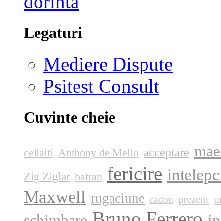
Legaturi
Mediere Dispute
Psitest Consult
Cuvinte cheie
mae
acceptare
ceilalti
Anthony de Mello
fericire
intelep
Zig Ziglar
batran
Maxwell
rugaciune
u
prezent
cadou
Bruno Ferrero
schimbare
i