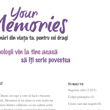
ar
Subiecte
Sugestia zilei
(1,023)
Orient, un rege a vrut să facă o bucurie
Colţul părinţilor
(5)
săi. Deoarece ei nu știau ce este acela un
Citate care mă inspiră
(8)
întors dintr-o călătorie cu un cadran solar.
a schimbat viețile oamenilor din împărăție.