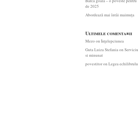
Barca goală – o poveste pentru 
de 2025
Abordează mai întâi maimuța
Ultimele comentarii
Mezo
on
Înţelepciunea
Guta Luiza Stefania
on
Servici
si minunat
povestitor
on
Legea echilibrulu