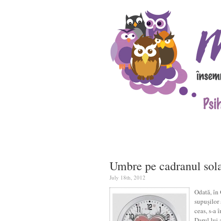
Umbre pe cadranul sol
July 18th, 2012
Odată, în 
supușilor 
ceas, s-a 
Darul lui 