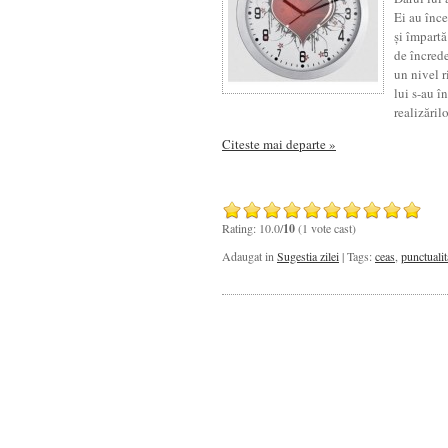
Ei au încep
și împart
de încrede
un nivel r
lui s-au 
realizărilo
Citeste mai departe »
Rating: 10.0/
10
(1 vote cast)
Adaugat in
Sugestia zilei
| Tags:
ceas
,
punctualit