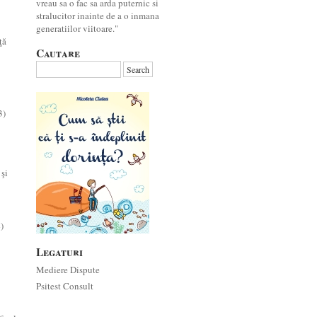
vreau sa o fac sa arda puternic si
stralucitor inainte de a o inmana
generatiilor viitoare."
ţă
Cautare
3)
 şi
)
Legaturi
Mediere Dispute
Psitest Consult