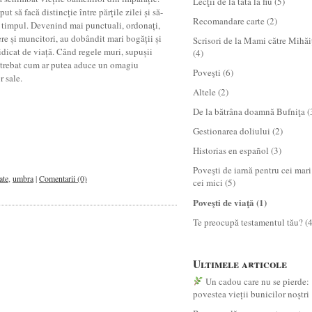
Lecţii de la tată la fiu
(5)
ut să facă distincție între părțile zilei și să-
Recomandare carte
(2)
ă timpul. Devenind mai punctuali, ordonați,
re și muncitori, au dobândit mari bogății și
Scrisori de la Mami către Mihăi
idicat de viață. Când regele muri, supușii
(4)
întrebat cum ar putea aduce un omagiu
Poveşti
(6)
r sale.
Altele
(2)
De la bătrâna doamnă Bufniţa
(
Gestionarea doliului
(2)
Historias en español
(3)
Poveşti de iarnă pentru cei mari
ate
,
umbra
|
Comentarii (0)
cei mici
(5)
Poveşti de viaţă
(1)
Te preocupă testamentul tău?
(4
Ultimele articole
Un cadou care nu se pierde:
povestea vieții bunicilor noștri