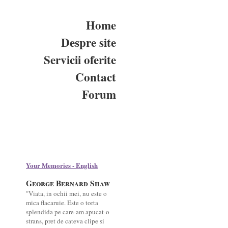
Home
Despre site
Servicii oferite
Contact
Forum
Your Memories - English
George Bernard Shaw
"Viata, in ochii mei, nu este o
mica flacaruie. Este o torta
splendida pe care-am apucat-o
strans, pret de cateva clipe si