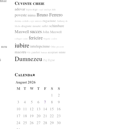
final
Cuvinte cheie
adevar
rege
legea
zen
intelept
copil
Bruno Ferrero
poveste
inima
rugaciune
dorinta
ceilalti
univers
Anthony de
copii
schimbare
dragoste
moarte
suflet
Mello
succes
Maxwell
John Maxwell
fericire
calugar
caine
bogatie
cadou
iubire
intelepciune
u nou
Osho
prezent
maestru
minte
vis
ganduri
acceptare
batran
Dumnezeu
i
Zig Ziglar
Calendar
August 2026
M
T
W
T
F
S
S
1
2
3
4
5
6
7
8
9
10
11
12
13
14
15
16
17
18
19
20
21
22
23
24
25
26
27
28
29
30