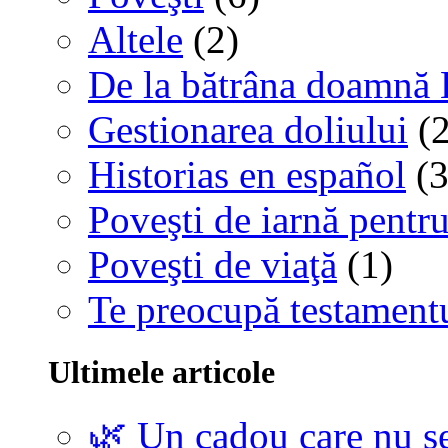
Altele
(2)
De la bătrâna doamnă 
Gestionarea doliului
(2
Historias en español
(3
Poveşti de iarnă pentru
Poveşti de viaţă
(1)
Te preocupă testamentu
Ultimele articole
🌿 Un cadou care nu se