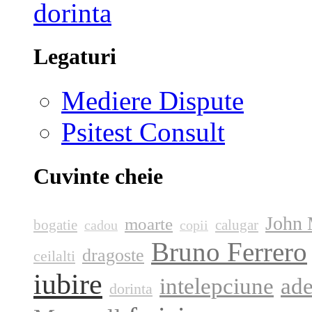
Legaturi
Mediere Dispute
Psitest Consult
Cuvinte cheie
John 
moarte
bogatie
calugar
cadou
copii
Bruno Ferrero
dragoste
ceilalti
iubire
intelepciune
ade
dorinta