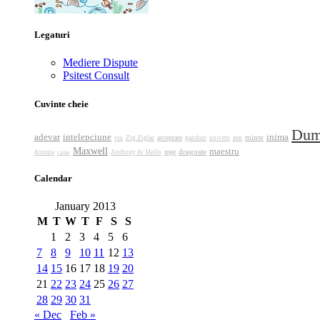
Legaturi
Mediere Dispute
Psitest Consult
Cuvinte cheie
Dum
adevar
intelepciune
inima
minte
acceptare
vis
Zig Ziglar
ganduri
univers
zen
Maxwell
maestru
dragoste
rege
dorinta
caine
Anthony de Mello
Calendar
January 2013
M
T
W
T
F
S
S
1
2
3
4
5
6
7
8
9
10
11
12
13
14
15
16
17
18
19
20
21
22
23
24
25
26
27
28
29
30
31
« Dec
Feb »