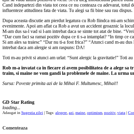
Cand indepartezi din viata tot ceea ce nu conteaza cu adevarat, totul dev
influenteze atitudinea fata de viata. Tu alegi sa fii bine sau rau dispus. P
Dupa aceasta discutie am pierdut legatura cu Rob fiindca mi-am schimb
evenimente. Apoi am aflat ca Rob a avut un accident groaznic la locul d
M-am dus sa-l vad si l-am intrebat daca se simte tot atat de bine. “Vrei
“Dar cum faci sa ramai pozitiv dupa ce ti s-a intamplat? “In timp ce ca
Si am ales sa traiesc” “Dar nu ti-a fost frica?” “Atunci cand m-au dus la
intrebat daca am alergie si am raspuns: DA!
Toti m-au privit si atunci am urlat: “Sunt alergic la gravitatie!” Toti 
Rob m-a invatat ca in fiecare zi avem posibilitatea de a alege sa tr
traim, si maine ne vom gandi la problemele de maine.
La urma urm
Sursa: Poveste primita azi de la Mihai F. Multumesc, Mihai!!
GD Star Rating
loading...
Adaugat in
Sugestia zilei
| Tags:
alegere
,
azi
,
maine
,
optimism
,
pozitiv
,
viata
|
Com
Comenteaza