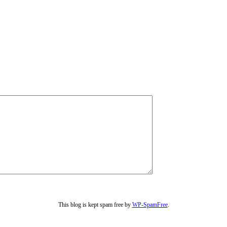
This blog is kept spam free by
WP-SpamFree
.