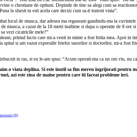
ine o chestiune de optiuni. Depinde de tine sa alegi cum sa reactionezi la 
ana la sfarsit tu esti acela care decizi cum sa-ti traiesti viata”.
at locul de munca, dar adesea ma regaseam gandindu-ma la cuvintele lui
e munca, a cazut de la 18 metri inaltime si dupa o operatie de 8 ore si d
 sa vezi cicatricile mele?”
deam, primul lucru care mi-a venit in minte a fost fetita mea. Apoi in ti
 spital si am vazut expresiile fetelor surorilor si doctorilor, mi-a fost 
au izbucnit in ras, si eu le-am spus: “Acum operati-ma ca un om viu, nu c
aim o viata deplina. Si este inutil sa fim mereu ingrijorati pentru m
ei, azi este ziua de maine pentru care iti faceai probleme ieri.
entarii (0)