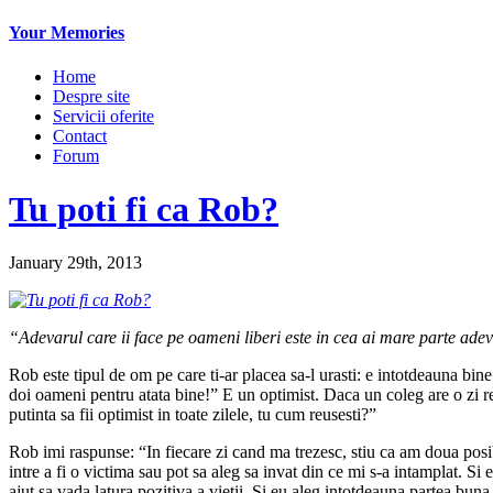
Your Memories
Home
Despre site
Servicii oferite
Contact
Forum
Tu poti fi ca Rob?
January 29th, 2013
“Adevarul care ii face pe oameni liberi este in cea ai mare parte ade
Rob este tipul de om pe care ti-ar placea sa-l urasti: e intotdeauna bin
doi oameni pentru atata bine!” E un optimist. Daca un coleg are o zi rea
putinta sa fii optimist in toate zilele, tu cum reusesti?”
Rob imi raspunse: “In fiecare zi cand ma trezesc, stiu ca am doua posibi
intre a fi o victima sau pot sa aleg sa invat din ce mi s-a intamplat. Si
ajut sa vada latura pozitiva a vietii. Si eu aleg intotdeauna partea bun