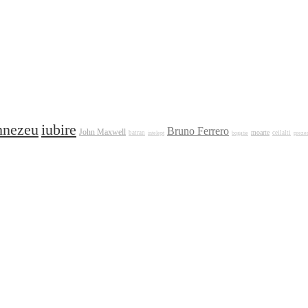
iubire
nezeu
Bruno Ferrero
John Maxwell
moarte
batran
intelept
bogatie
ceilalti
preze