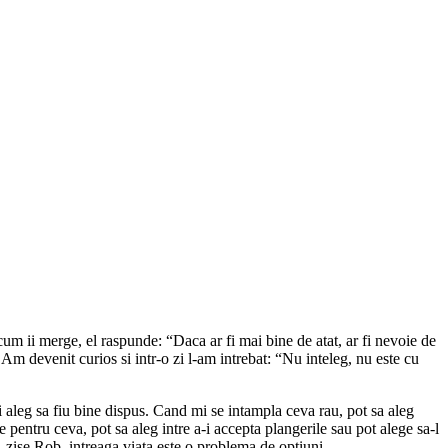
cum ii merge, el raspunde: “Daca ar fi mai bine de atat, ar fi nevoie de
Am devenit curios si intr-o zi l-am intrebat: “Nu inteleg, nu este cu
Si aleg sa fiu bine dispus. Cand mi se intampla ceva rau, pot sa aleg
e pentru ceva, pot sa aleg intre a-i accepta plangerile sau pot alege sa-l
, zise Rob, intreaga viata este o problema de optiuni.