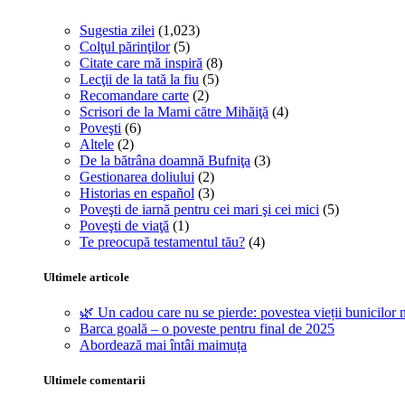
Sugestia zilei
(1,023)
Colţul părinţilor
(5)
Citate care mă inspiră
(8)
Lecţii de la tată la fiu
(5)
Recomandare carte
(2)
Scrisori de la Mami către Mihăiţă
(4)
Poveşti
(6)
Altele
(2)
De la bătrâna doamnă Bufniţa
(3)
Gestionarea doliului
(2)
Historias en español
(3)
Poveşti de iarnă pentru cei mari şi cei mici
(5)
Poveşti de viaţă
(1)
Te preocupă testamentul tău?
(4)
Ultimele articole
🌿 Un cadou care nu se pierde: povestea vieții bunicilor n
Barca goală – o poveste pentru final de 2025
Abordează mai întâi maimuța
Ultimele comentarii