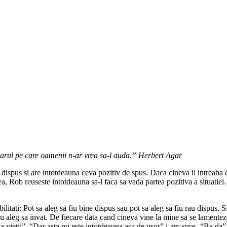
varul pe care oamenii n-ar vrea sa-l auda.”
Herbert Agar
e dispus si are intotdeauna ceva pozitiv de spus. Daca cineva il intreaba 
, Rob reuseste intotdeauna sa-l faca sa vada partea pozitiva a situatiei. 
litati: Pot sa aleg sa fiu bine dispus sau pot sa aleg sa fiu rau dispus. 
 eu aleg sa invat. De fiecare data cand cineva vine la mine sa se lamentez
a a vietii”. “Dar asta nu este intotdeauna asa de usor” i-am spus. “Ba da”