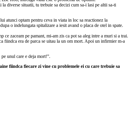
diverse situatii, tu trebuie sa decizi cum sa-i lasi pe altii sa-ti
 atunci optam pentru ceva in viata in loc sa reactionez la
upa o indelungata spitalizare a iesit avand o placa de otel in spate.
mp ce zaceam pe pamant, mi-am zis ca pot sa aleg intre a muri si a trai.
frica fiindca era de parca se uitau la un om mort. Apoi un infirmier m-a
a pe unul care e deja mort!”.
aine fiindca fiecare zi vine cu problemele ei cu care trebuie sa