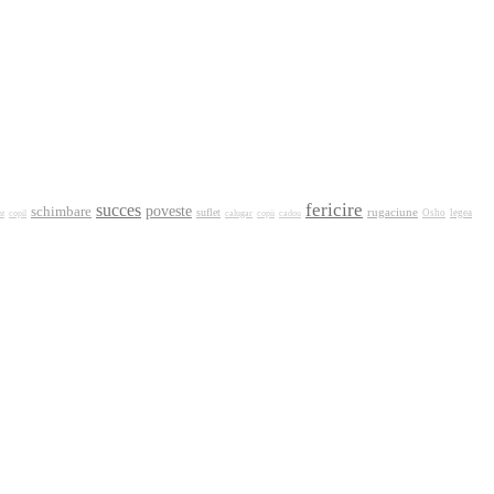
fericire
succes
poveste
schimbare
rugaciune
suflet
nt
calugar
Osho
legea
copil
copii
cadou