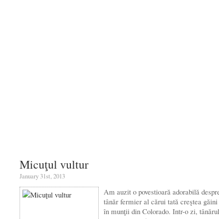
Micuţul vultur
January 31st, 2013
Am auzit o povestioară adorabilă despr
tânăr fermier al cărui tată creş­tea găin
în munţii din Colorado. Intr-o zi, tânărul