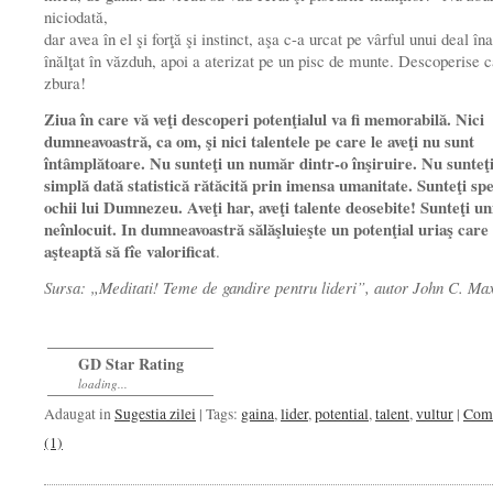
niciodată,
dar avea în el şi forţă şi instinct, aşa c-a urcat pe vârful unui deal îna
înălţat în văzduh, apoi a aterizat pe un pisc de munte. Descoperise 
zbura!
Ziua în care vă veţi descoperi potenţialul va fi memorabilă. Nici
dumneavoastră, ca om, şi nici talentele pe care le aveţi nu sunt
întâmplătoare. Nu sunteţi un număr dintr-o înşi­ruire. Nu sunteţi
simplă dată statistică rătăcită prin imensa umanitate. Sunteţi spe
ochii lui Dumnezeu. Aveţi har, aveţi talente deosebite! Sunteţi un
neînlo­cuit. In dumneavoastră sălăşluieşte un potenţial uriaş care
aşteaptă să fîe valorificat
.
Sursa: „Meditati! Teme de gandire pentru lideri”, autor John C. Ma
GD Star Rating
loading...
Adaugat in
Sugestia zilei
| Tags:
gaina
,
lider
,
potential
,
talent
,
vultur
|
Come
(1)