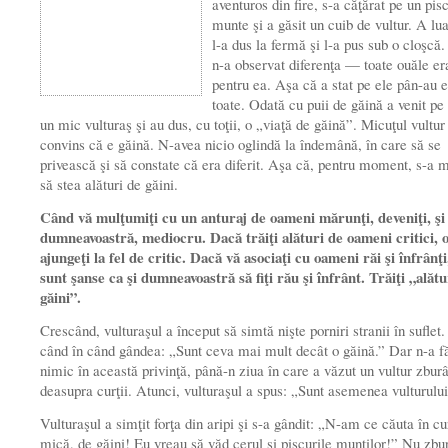
aventuros din fire, s-a căţărat pe un pisc
munte şi a găsit un cuib de vultur. A lua
l-a dus la fermă şi l-a pus sub o cloşcă
n-a observat diferenţa — toate ouăle era
pentru ea. Aşa că a stat pe ele pân-au 
toate. Odată cu puii de găină a venit pe
un mic vulturaş şi au dus, cu toţii, o „viaţă de găină”. Micuţul vultur
convins că e găină. N-avea nicio oglindă la îndemână, în care să se
privească şi să constate că era diferit. Aşa că, pentru mo­ment, s-a 
să stea alături de găini.
Când vă mulţumiţi cu un anturaj de oameni mărunţi, deveniţi, şi
dumneavoastră, mediocru. Dacă trăiţi alături de oameni critici, o
ajungeţi la fel de critic. Dacă vă aso­ciaţi cu oameni răi şi înfrânţi
sunt şanse ca şi dum­neavoastră să fiţi rău şi înfrânt.
Trăiţi „alătu
găini”.
Crescând, vulturaşul a început să simtă nişte porniri stranii în suflet
când în când gândea: „Sunt ceva mai mult decât o găină.” Dar n-a f
nimic în această privinţă, până-n ziua în care a văzut un vultur zbur
deasupra curţii. Atunci, vulturaşul a spus: „Sunt asemenea vultu­rulu
Vulturaşul a simţit forţa din aripi şi s-a gândit: „N-am ce căuta în cu
mică, de găini! Eu vreau să văd cerul şi piscurile munţilor!” Nu zbu