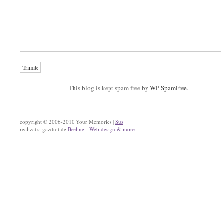
This blog is kept spam free by
WP-SpamFree
.
copyright © 2006-2010 Your Memories |
Sus
realizat si gazduit de
Beeline - Web design & more