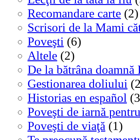
Recomandare carte
(2)
Scrisori de la Mami că
Poveşti
(6)
Altele
(2)
De la bătrâna doamnă 
Gestionarea doliului
(2
Historias en español
(3
Poveşti de iarnă pentru
Poveşti de viaţă
(1)
Te preocupă testamentu