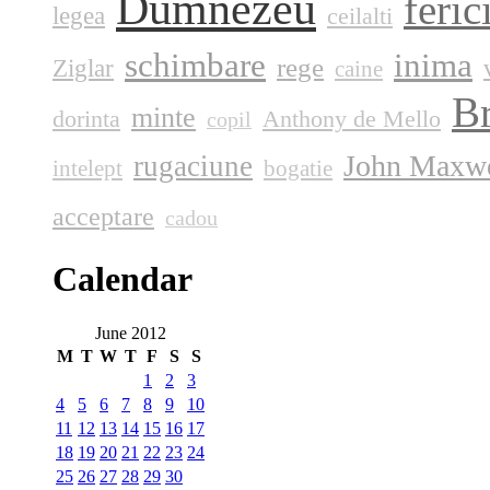
Dumnezeu
feric
legea
ceilalti
schimbare
inima
rege
Ziglar
caine
Br
minte
dorinta
Anthony de Mello
copil
John Maxwe
rugaciune
intelept
bogatie
acceptare
cadou
Calendar
June 2012
M
T
W
T
F
S
S
1
2
3
4
5
6
7
8
9
10
11
12
13
14
15
16
17
18
19
20
21
22
23
24
25
26
27
28
29
30