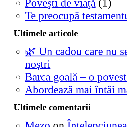
Poveşti de viaţă
(1)
Te preocupă testamentu
Ultimele articole
🌿 Un cadou care nu se
noștri
Barca goală – o povest
Abordează mai întâi 
Ultimele comentarii
Mezo
on
Înţelepciunea