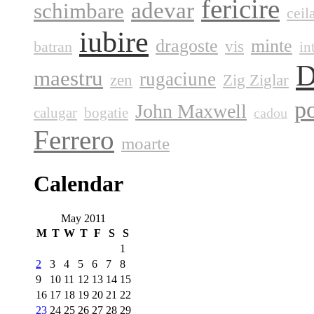
fericire
adevar
schimbare
ceila
iubire
dragoste
minte
vis
batran
in
D
maestru
rugaciune
zen
Zig Ziglar
p
John Maxwell
calugar
bogatie
cadou
Ferrero
moarte
Calendar
May 2011
M
T
W
T
F
S
S
1
2
3
4
5
6
7
8
9
10
11
12
13
14
15
16
17
18
19
20
21
22
23
24
25
26
27
28
29