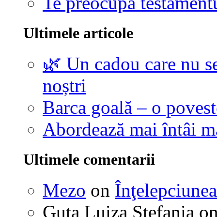
Te preocupă testamentu
Ultimele articole
🌿 Un cadou care nu se
noștri
Barca goală – o povest
Abordează mai întâi 
Ultimele comentarii
Mezo
on
Înţelepciunea
Guta Luiza Stefania
o