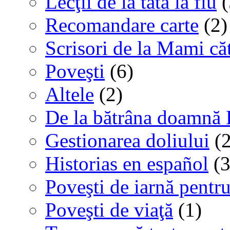
Lecţii de la tată la fiu
(
Recomandare carte
(2)
Scrisori de la Mami că
Poveşti
(6)
Altele
(2)
De la bătrâna doamnă 
Gestionarea doliului
(2
Historias en español
(3
Poveşti de iarnă pentru
Poveşti de viaţă
(1)