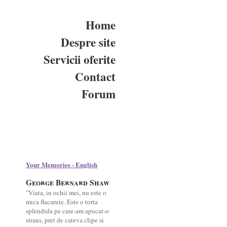
Home
Despre site
Servicii oferite
Contact
Forum
Your Memories - English
George Bernard Shaw
"Viata, in ochii mei, nu este o
mica flacaruie. Este o torta
splendida pe care-am apucat-o
strans, pret de cateva clipe si