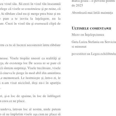
Barca goală – o poveste pentru 
u visul său. Să crezi în visul tău înseamnă
de 2025
ţelege că visele se construiesc şi pe ruine, că
Abordează mai întâi maimuța
u. Ai răbdare cînd nu-ţi merge prea bine şi nu
re pare a te invita la înţelegere, nu la
re. Crezi în visul tău şi exersează clipă de
Ultimele comentarii
Mezo
on
Înţelepciunea
Guta Luiza Stefania
on
Servici
tru ca tu să lucrezi necontenit întru răbdare
si minunat
povestitor
on
Legea echilibrulu
oase. Visele tropăie uneori ca realităţi şi
ja, de existenţa lor. De aceea ni se pare că
ă sîntem surprinşi. Visele trecătoare, visele
că cineva le şterge în mod abil din amintirea
Le memorează. Le lustruieşte şi, într-o zi, le
ă n-am visat nicicînd, deşi nu-i în apariţia
.
ri, şi-n loc de spaime, în loc de înfrîngeri
m ceea ce ne place.
 undeva, într-un loc al nostru, unde putem
o să ne împletim visele aşa cum ne place să