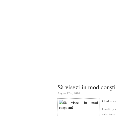
Să visezi în mod conşti
August 12th, 2010
Cînd crezi
Credinţa e
este inve