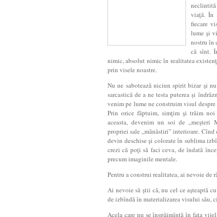
neclintită
viaţă. În
fiecare v
lume şi v
nostru în 
că sînt. 
nimic, absolut nimic în realitatea existenţe
prin visele noastre.
Nu ne sabotează niciun spirit bizar şi n
sarcastică de a ne testa puterea şi îndrăzn
venim pe lume ne construim visul despre c
Prin orice făptuim, simţim şi trăim noi
aceasta, devenim un soi de „meşteri 
propriei sale „mănăstiri” interioare. Cînd 
devin deschise şi colorate în sublima izbîn
crezi că poţi să faci ceva, de îndată înce
precum imaginile mentale.
Pentru a construi realitatea, ai nevoie de 
Ai nevoie să ştii că, nu cel ce aşteaptă cu 
de iz­bîndă în materializarea visului său, c
Acela care nu se înspăimîntă în faţa vije