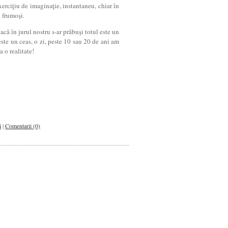
exerciţiu de imaginaţie, instantaneu, chiar în
i frumoşi.
acă în jurul nostru s-ar prăbuşi totul este un
Peste un ceas, o zi, peste 10 sau 20 de ani am
a o realitate!
i
|
Comentarii (0)