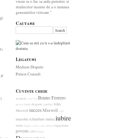
vreau sa o fac sa arda puternic si
stralucitor inainte de a o inmana
generatiilor viitoare."
ţă
Cautare
3)
Legaturi
Mediere Dispute
Psitest Consult
 şi
Cuvinte cheie
Bruno Ferrero
)
acceptare
vis
copil
John
dragoste
legea
ganduri
prezent
succes
Maxwell
Maxwell
copii
iubire
maestru
schimbare
inima
rugaciune
minte
bogatie
caine
univers
cadou
poveste
suflet
batran