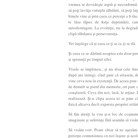
vremea se dovedeşte aspră şi neconformă c
să poţi învăţa virtuţile răbdării, să poţi în
binele vine şi prin ceea ce percepi a fi ră
te lăsa răpus de forţa deprimării, ca
autodistrugere. La evoluţie, nu la degrada
clipă răbdarea şi perseverenţa.
Vei înţelege că şi ceea ce ţi se ia, ţi se dă.
Şi ceea ce se dărîmă noaptea este doar pen
şi speranţă pe timpul zilei.
Visele se împlinesc, şi nu doar cele frum
după ani întregi, cînd pare că uitasem, de
vine ceva nou în existenţă. De aceea pare c
de demult se pierd­ din memorie, ori pare 
conştientă. Ceva din noi, însă, le reţine. 
realizează. Şi-n clipa aceea ni se pare c
fizică altceva decît expresia propriei uitări
Să fim atenţi la vise şi-n loc de coşmaru
imaginare şi suferinţe fără seamăn să visă
Să visăm voit. Poate chiar să ne aşezăm
percepe comuniunea cu noi înşine şi acol