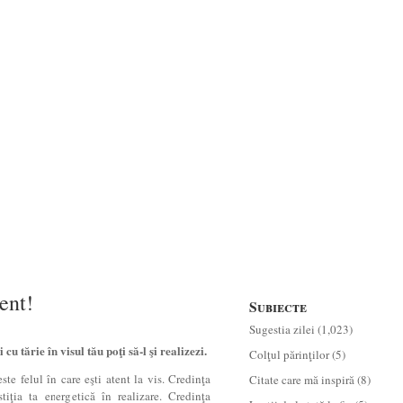
ent!
Subiecte
Sugestia zilei
(1,023)
 cu tărie în visul tău poţi să-l şi realizezi.
Colţul părinţilor
(5)
ste felul în care eşti atent la vis. Credinţa
Citate care mă inspiră
(8)
stiţia ta energetică în realizare. Credinţa