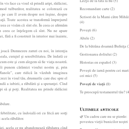
Lecţii de la tată la fiu
(5)
 în vis face ca visul să prindă aripi, rădăcini,
 mod tulburător, realitatea se colorează cu
Recomandare carte
(2)
is pe care îl avem despre noi înşine, despre
Scrisori de la Mami către Mihăi
iaţă. Toate acestea se transformă împrejurul
(4)
ceea ce visăm că sînt ele. În ceea ce afirmăm
Poveşti
(6)
În ceea ce înţelegem că sînt. Nu ne apare
i, fără a fi construit în interior mai înainte,
Altele
(2)
De la bătrâna doamnă Bufniţa
(
u joacă Dumnezeu zaruri cu noi, în intenţia
Gestionarea doliului
(2)
eala, curajul şi sensibilitatea. De îndată ce
um este şi cum alegem să fie viaţa noastră.
Historias en español
(3)
 îi punem cărămizi visului nostru şi, prin
Poveşti de iarnă pentru cei mari
Manole”, care ridică în văzduh imaginea
cei mici
(5)
crezi în visul tău, drumurile care duc spre el
dă a iubirii, a răbdării şi a speranţei. Cînd
Poveşti de viaţă
(1)
pi să şi poţi. Realitatea nu prinde rădăcini
Te preocupă testamentul tău?
(4
răbdare.
Ultimele articole
febrilitate, cu îndoială ori cu frică are sorţi
🌿 Un cadou care nu se pierde:
i acela răbdător.
povestea vieții bunicilor noștri
liei, acela ce nu abandonează răbdarea cînd