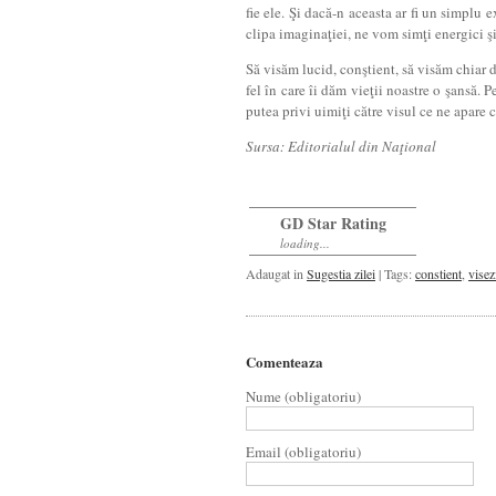
fie ele. Şi dacă-n aceasta ar fi un simplu 
clipa imaginaţiei, ne vom simţi energici ş
Să visăm lucid, conştient, să visăm chiar d
fel în care îi dăm vieţii noastre o şansă. 
putea privi uimiţi către visul ce ne apare c
Sursa
: Editorialul din
Naţional
GD Star Rating
loading...
Adaugat in
Sugestia zilei
| Tags:
constient
,
visez
Comenteaza
Nume (obligatoriu)
Email (obligatoriu)