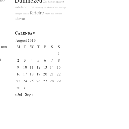
Dumnezeu
final
moarte
Zig Ziglar
intelepciune
Anthony de Mello
Osho
intelept
fericire
rege
zen
calugar
ceilalti
dorinta
adevar
Calendar
August 2010
u nou
M
T
W
T
F
S
S
1
i
2
3
4
5
6
7
8
9
10
11
12
13
14
15
16
17
18
19
20
21
22
23
24
25
26
27
28
29
30
31
« Jul
Sep »