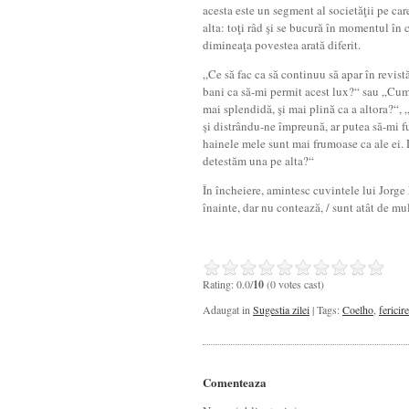
acesta este un segment al societăţii pe care
alta: toţi râd şi se bucură în momentul în c
dimineaţa povestea arată diferit.
„Ce să fac ca să continuu să apar în revis
bani ca să-mi permit acest lux?“ sau „Cum s
mai splendidă, şi mai plină ca a altora?“, 
şi distrându-ne împreună, ar putea să-mi f
hainele mele sunt mai frumoase ca ale ei.
detestăm una pe alta?“
În încheiere, amintesc cuvintele lui Jorge
înainte, dar nu contează, / sunt atât de mu
Rating: 0.0/
10
(0 votes cast)
Adaugat in
Sugestia zilei
| Tags:
Coelho
,
fericir
Comenteaza