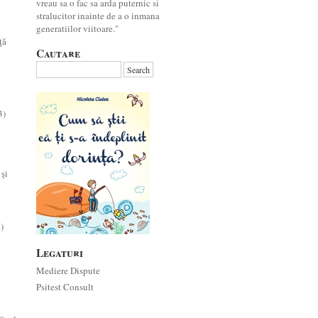
vreau sa o fac sa arda puternic si
stralucitor inainte de a o inmana
generatiilor viitoare."
ţă
Cautare
3)
 şi
)
Legaturi
Mediere Dispute
Psitest Consult