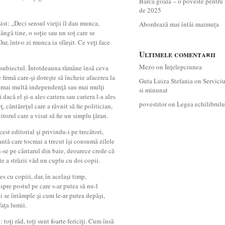
Barca goală – o poveste pentru 
de 2025
ist: „Deci sensul vieţii îl dau munca,
Abordează mai întâi maimuța
lângă tine, o soţie sau un soţ care se
ar, într-o zi munca ia sfârşit. Ce veţi face
Ultimele comentarii
Mezo
on
Înţelepciunea
 subiectul. Întotdeauna rămâne însă ceva
firmă care-şi doreşte să încheie afacerea la
Guta Luiza Stefania
on
Servici
ea mai multă independenţă sau mai mulţi
si minunat
dacă el şi-a ales cariera sau cariera l-a ales
povestitor
on
Legea echilibrulu
eţ, cântăreţul care a râvnit să fie politician,
riitorul care a visat să fie un simplu ţăran.
est editorial şi privindu-i pe trecători,
antă care tocmai a trecut îşi consumă zilele
-se pe cântarul din baie, deoarece crede că
e a străzii văd un cuplu cu doi copii.
s cu copiii, dar, în acelaşi timp,
spre postul pe care s-ar putea să nu-l
li se întâmple şi cum le-ar putea depăşi,
faţa lumii.
toţi râd, toţi sunt foarte fericiţi. Cum însă