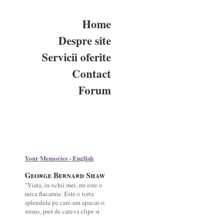
Home
Despre site
Servicii oferite
Contact
Forum
Your Memories - English
George Bernard Shaw
"Viata, in ochii mei, nu este o
mica flacaruie. Este o torta
splendida pe care-am apucat-o
strans, pret de cateva clipe si