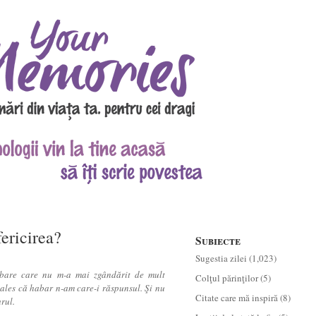
ericirea?
Subiecte
Sugestia zilei
(1,023)
ebare care nu m-a mai zgândărit de mult
Colţul părinţilor
(5)
 ales că habar n-am care-i răspunsul. Şi nu
Citate care mă inspiră
(8)
rul.