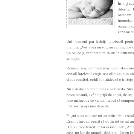
În toţi a
diferiţi:
oarecare
încrucişa
oameni ca
zărit mere
Unii oameni par fericiţi: probabil pentr
planuri: „Voi avea un soţ, un cămin, doi co
ţin ocupaţi, sunt precum taurii în căutare
se mişte.
Reuşesc să-şi cumpere maşina dorită – uneor
constă înţelesul vieţii, aşa că nu-şi pun ni
ciuda reuşitei, ochii lor trădează o tristeţ
Nu ştiu dacă toată lumea e nefericită. Şt
peste măsură, având grijă de copii, de soţ, 
face mâine, de ce va mai trebui să cumper
inferiori şi aşa mai departe.
Puţini sunt cei care mi-au mărturisit vreo
„Sunt bine, am reuşit să obţin tot ce mi-a
„Ce vă face fericiţi?“ Iar ei răspund: „Am 
casă, un loc de muncă, sănătate“. Iar eu în