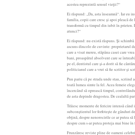
acestea reprezintă sensul vieţii?“
Ei răspund: „Da, asta înseamnă“. Iar eu ins
familia, copii care cresc şi apoi pleacă de 
transformă cu timpul din iubit în prieten. D
atunci?“
Ei răspund: nu există răspuns. Şi schimbă
ascuns dincolo de cuvinte: proprietarul de 
care a visat mereu, stăpâna casei care vr
bani, proaspătul absolvent care se întreabă 
pe el, dentistul care şi-a dorit să fie cântăr
politicianul care a vrut să fie scriitor şi sc
Pun pariu că pe strada unde stau, scriind ac
toată lumea simte la fel. Acea femeie eleg
încercând să oprească timpul, controlându
de asta depinde dragostea. De cealaltă part
Trăiesc momente de fericire intensă când ie
subconştientul lor forfoteşte de gânduri de
obţină, despre nenorocirile ce ar putea să 
despre cum s-ar putea proteja mai bine în 
Frunzăresc reviste pline de oameni celebri: 