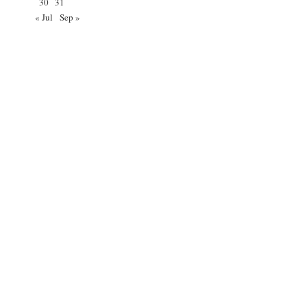
30
31
« Jul
Sep »