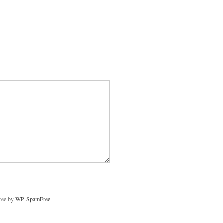
free by
WP-SpamFree
.