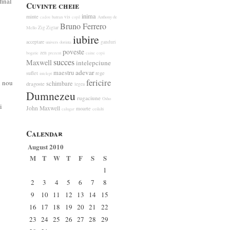
final
Cuvinte cheie
inima
minte
vis
batran
Anthony de
cadou
copil
Bruno Ferrero
Zig Ziglar
Mello
iubire
acceptare
ganduri
univers
dorinta
poveste
zen
bogatie
prezent
caine
copii
succes
Maxwell
intelepciune
adevar
maestru
suflet
rege
intelept
fericire
u nou
schimbare
dragoste
legea
Dumnezeu
rugaciune
Osho
i
John Maxwell
moarte
calugar
ceilalti
Calendar
August 2010
M
T
W
T
F
S
S
1
2
3
4
5
6
7
8
9
10
11
12
13
14
15
16
17
18
19
20
21
22
23
24
25
26
27
28
29