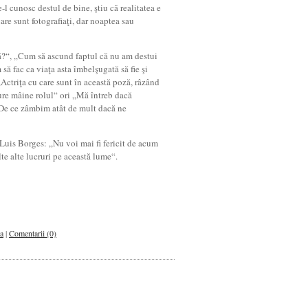
-l cunosc destul de bine, ştiu că realitatea e
are sunt fotografiaţi, dar noaptea sau
tă?“, „Cum să ascund faptul că nu am destui
ă fac ca viaţa asta îmbelşugată să fie şi
„Actriţa cu care sunt în această poză, râzând
ure mâine rolul“ ori „Mă întreb dacă
 De ce zâmbim atât de mult dacă ne
 Luis Borges: „Nu voi mai fi fericit de acum
lte alte lucruri pe această lume“.
ea
|
Comentarii (0)