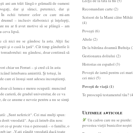
Lecţii de la tată la fiu
(5)
ceşti ani am trăit lângă o grămadă de oameni
 bogaţi, dar şi săraci, puternici, dar şi
Recomandare carte
(2)
. În ochii tuturor celor cu care mi-am
Scrisori de la Mami către Mihăi
t drumul – inclusiv războinici şi înţelepţi,
(4)
re nu ar fi avut motive să se plângă – am
Poveşti
(6)
u ceva lipsă.
Altele
(2)
u că nici nu se gândesc la asta. Alţii fac
pii şi o casă la ţară“. Cât timp gândurile îi
De la bătrâna doamnă Bufniţa
(
a toreadorului: nu gândesc, doar continuă să
Gestionarea doliului
(2)
Historias en español
(3)
i chiar un Ferrari – şi cred că în asta
Poveşti de iarnă pentru cei mari
cicând întrebarea amintită. Şi totuşi, în
cei mici
(5)
e de care ei însuşi sunt adesea inconştienţi.
Poveşti de viaţă
(1)
iu doar că lumea e mereu ocupată: muncind
de carieră, de gradul universitar, de ce va
Te preocupă testamentul tău?
(4
e, de ce anume e nevoie pentru a nu se simţi
Ultimele articole
dată: „Sunt nefericit“. Cei mai mulţi spun:
Un cadou care nu se pierde:
m dorit vreodată“. Aşa că întreb din nou:
povestea vieții bunicilor noștri
tot ce-şi poate visa o persoană – o familie, o
treb iar: „V-aţi gândit vreodată dacă toate