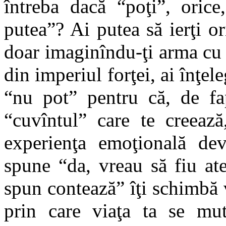
întreba dacă “poţi”, orice
putea”? Ai putea să ierţi or
doar imaginîndu-ţi arma cu 
din imperiul forţei, ai înţel
“nu pot” pentru că, de fap
“cuvîntul” care te creează
experienţa emoţională de
spune “da, vreau să fiu at
spun contează” îţi schimbă v
prin care viaţa ta se mută