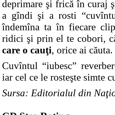
deprimare şi frică în curaj ş
a gîndi şi a rosti “cuvînt
îndemîna ta în fiecare cli
ridici şi prin el te cobori, 
care o cauţi
, orice ai căuta.
Cuvîntul “iubesc” reverber
iar cel ce le rosteşte simte c
Surs
a: Editorialul din
Naţi