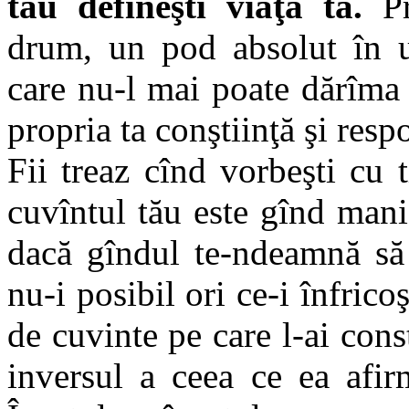
tău defineşti viaţa ta.
Pr
drum, un pod absolut în un
care nu-l mai poate dărîma 
propria ta conştiinţă şi resp
Fii treaz cînd vorbeşti cu t
cuvîntul tău este gînd manif
dacă gîndul te-ndeamnă să v
nu-i posibil ori ce-i înfrico
de cuvinte pe care l-ai const
inversul a ceea ce ea afir