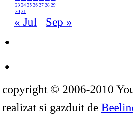
23
24
25
26
27
28
29
30
31
« Jul
Sep »
copyright © 2006-2010 Yo
realizat si gazduit de
Beelin