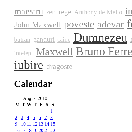
i
maestru
rege
zen
Anthony de Mello
f
poveste
adevar
John Maxwell
Dumnezeu
ganduri
batran
caine
Bruno Ferre
Maxwell
intelept
iubire
dragoste
Calendar
August 2010
M
T
W
T
F
S
S
1
2
3
4
5
6
7
8
9
10
11
12
13
14
15
16
17
18
19
20
21
22