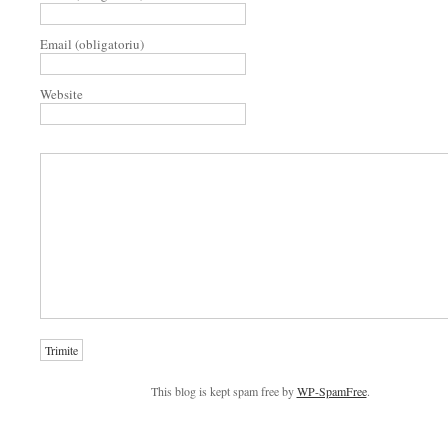
Email (obligatoriu)
Website
This blog is kept spam free by
WP-SpamFree
.