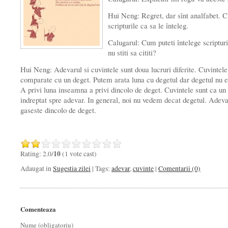
Hui Neng: Regret, dar sînt analfabet. Ci
scripturile ca sa le înteleg.
Calugarul: Cum puteti întelege scriptur
nu stiti sa cititi?
Hui Neng: Adevarul si cuvintele sunt doua lucruri diferite. Cuvintele 
comparate cu un deget. Putem arata luna cu degetul dar degetul nu e
A privi luna inseamna a privi dincolo de deget. Cuvintele sunt ca un
indreptat spre adevar. In general, noi nu vedem decat degetul. Adeva
gaseste dincolo de deget.
Rating: 2.0/
10
(1 vote cast)
Adaugat in
Sugestia zilei
| Tags:
adevar
,
cuvinte
|
Comentarii (0)
Comenteaza
Nume (obligatoriu)