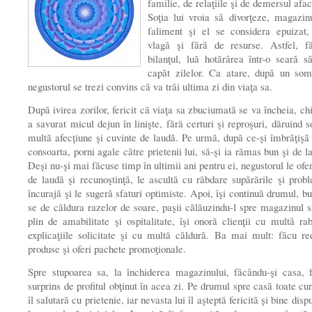
familie, de relaţiile şi de demersul afac
Soţia lui vroia să divorţeze, magazin
faliment şi el se considera epuizat,
vlagă şi fără de resurse. Astfel, fă
bilanţul, luă hotărârea într-o seară s
capăt zilelor. Ca atare, după un som
negustorul se trezi convins că va trăi ultima zi din viaţa sa.
După ivirea zorilor, fericit că viaţa sa zbuciumată se va încheia, chi
a savurat micul dejun în linişte, fără certuri şi reproşuri, dăruind s
multă afecţiune şi cuvinte de laudă. Pe urmă, după ce-şi îmbrăţişă 
consoarta, porni agale către prietenii lui, să-şi ia rămas bun şi de l
Deşi nu-şi mai făcuse timp în ultimii ani pentru ei, negustorul le ofe
de laudă şi recunoştinţă, le ascultă cu răbdare supărările şi probl
încurajă şi le sugeră sfaturi optimiste. Apoi, îşi continuă drumul, b
se de căldura razelor de soare, paşii călăuzindu-l spre magazinul s
plin de amabilitate şi ospitalitate, îşi onoră clienţii cu multă ra
explicaţiile solicitate şi cu multă căldură. Ba mai mult: făcu re
produse şi oferi pachete promoţionale.
Spre stupoarea sa, la închiderea magazinului, făcându-şi casa, 
surprins de profitul obţinut în acea zi. Pe drumul spre casă toate cun
îl salutară cu prietenie, iar nevasta lui îl aşteptă fericită şi bine disp