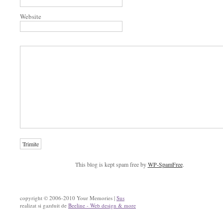
Website
This blog is kept spam free by
WP-SpamFree
.
copyright © 2006-2010 Your Memories |
Sus
realizat si gazduit de
Beeline - Web design & more