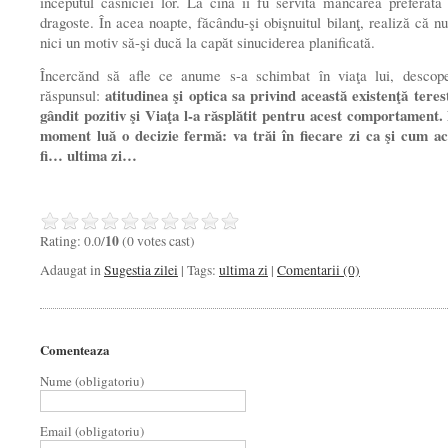
începutul căsniciei lor. La cină îi fu servită mâncarea preferată
dragoste. În acea noapte, făcându-şi obişnuitul bilanţ, realiză că n
nici un motiv să-şi ducă la capăt sinuciderea planificată.
Încercănd să afle ce anume s-a schimbat în viaţa lui, descope
atitudinea şi optica sa privind această existenţă teres
răspunsul:
gândit pozitiv şi Viaţa l-a răsplătit pentru acest comportament.
moment luă o decizie fermă: va trăi în fiecare zi ca şi cum ac
fi… ultima zi…
Rating: 0.0/
10
(0 votes cast)
Adaugat in
Sugestia zilei
| Tags:
ultima zi
|
Comentarii (0)
Comenteaza
Nume (obligatoriu)
Email (obligatoriu)