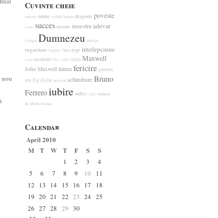
final
Cuvinte cheie
poveste
minte
dragoste
univers
ceilalti
batran
succes
adevar
maestru
moarte
caine
Dumnezeu
calugar
intelept
intelepciune
rugaciune
rege
bogatie
Osho
Maxwell
acceptare
vis
legea
copii
cadou
fericire
inima
John Maxwell
ganduri
Bruno
u nou
schimbare
zen
Zig Ziglar
prezent
iubire
Ferrero
suflet
Anthony
copil
i
de Mello
dorinta
Calendar
April 2010
M
T
W
T
F
S
S
1
2
3
4
5
6
7
8
9
10
11
12
13
14
15
16
17
18
19
20
21
22
23
24
25
26
27
28
29
30