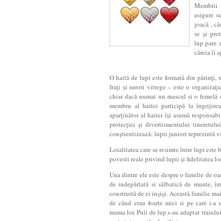
Membrii 
asigure s
joacă , c
se şi pro
lup pare a
căreia îi a
O haită de lupi este formată din părinţi, u
fraţi şi surori vitrege – este o organizaţ
chiar dacă numai un mascul si o femelă d
membru al haitei participă la îngrijirea 
aparţinător al haitei îşi asumă responsabil
protecţiei şi divertismentului tineretulu
conştientizează: lupii juniori reprezintă vi
Loialitatea care se resimte între lupi est
povesti reale privind lupii şi fidelitatea lo
Una dintre ele este despre o familie de o
de indepărtată si sălbatică de munte, îm
construită de ei inşişi. Această familie mai
de când erau foarte mici si pe care i-a
mama lor. Puii de lup s-au adaptat traiulu