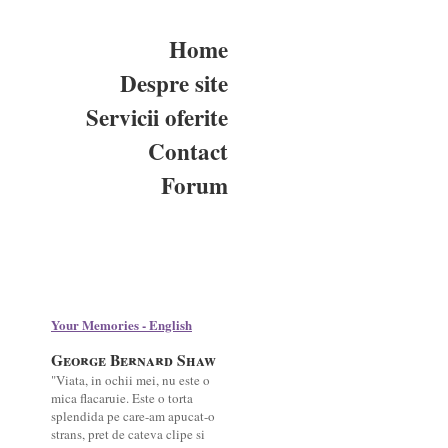
Home
Despre site
Servicii oferite
Contact
Forum
Your Memories - English
George Bernard Shaw
"Viata, in ochii mei, nu este o
mica flacaruie. Este o torta
splendida pe care-am apucat-o
strans, pret de cateva clipe si