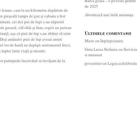
Barca goală – o poveste pentru 
de 2025
 de lemne, cam la un kilometru depărtare de
Abordează mai întâi maimuța
din greşeală lampa de gaz şi cabana a fost
inent, cei doi pui de lupi s-au năpustit
 de groază, vâlvătăi şi fum, copiii nu puteau
Ultimele comentarii
stanţă, aşa că puii de lup s-au zbătut să intre
i. Deşi amândoi puii de lup aveau arsuri
Mezo
on
Înţelepciunea
tul lor de haită au depăşit sentimentul fricii,
Guta Luiza Stefania
on
Servici
luptei între viaţă şi moarte.
si minunat
tor patrupede încercând sa învăţam de la
povestitor
on
Legea echilibrulu