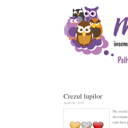
Crezul lupilor
April 9th, 2010
Nu există 
devotamen
care face 