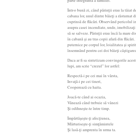
parte integrantă a familiei.
Într-o bună zi, când părinţii erau la tăiat
cabana lor, unul dintre băieţi a răsturnat 
cuprinsă de flăcări. Observând pericolul im
asupra casei incendiate, unde, imobilizaţi
să se salveze. Părinţii erau încă la mare di
în cabană şi au tras copii afară din flăcăr
puternice pe corpul lor, loialitatea şi spiri
însemnând pentru cei doi băieţi câştigarea 
Daca ar fi sa sintetizam convingerile aces
lupi, am scrie “crezul” lor astfel:
Respectă-i pe cei mai în vârsta,
Invaţă-i pe cei tineri,
Cooperează cu haita.
Joacă-te când ai ocazia,
Vânează când trebuie să vânezi
Şi odihneşte-te între timp.
Împărtăşeşte-ţi afecţiunea,
Mărturiseşte-ţi simţămintele
Şi lasă-ţi amprenta în urma ta.