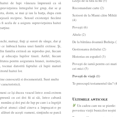
Lecţii de la tată la fiu
(5)
haitei de lupi vâneaza împreună ca să
upravieţuirea întregului lor grup, dar se şi
Recomandare carte
(2)
ânta, dorm, se mai şi iau la harţa, dupa cum
Scrisori de la Mami către Mihăi
tejează reciproc. Sensul existenţei fiecărui
(4)
 fi acela de a asigura supravieţuirea haitei
Poveşti
(6)
parţine.
Altele
(2)
nchi, matuşi, fraţi şi surori de sânge, dar şi
De la bătrâna doamnă Bufniţa
(
ie ce îmbracă haina unei familii extinse. Şi,
Gestionarea doliului
(2)
in familia extinsă au reprodus pui, fiecare
şi educaţia lupilor tineri. Astfel, fiecare
Historias en español
(3)
itatea pentru asigurarea hranei, instrucţiei,
Poveşti de iarnă pentru cei mari
i, tocmai datorită faptului că lupii maturi
cei mici
(5)
itorul haitei lor.
Poveşti de viaţă
(1)
e bine cunoscută si documentată. Sunt multe
Te preocupă testamentul tău?
(4
r caracteristică.
ameni ce îşi ducea veacul într-o zonă extrem
preună cu cei doi fii ai săi, într-o cabană
Ultimele articole
 număra şi doi pui de lup pe care i-a îngrijit
Un cadou care nu se pierde:
 salvat atunci când cineva a împuşcat-o pe
povestea vieții bunicilor noștri
i alături de aceşti oameni, simţindu-se parcă