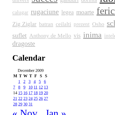
feric
rugaciune
moarte
legea
calugar
sc
Zig Ziglar
batran
ceilalti
Osho
prezent
inima
suflet
vis
Anthony de Mello
intel
dragoste
Calendar
December 2009
M
T
W
T
F
S
S
1
2
3
4
5
6
7
8
9
10
11
12
13
14
15
16
17
18
19
20
21
22
23
24
25
26
27
28
29
30
31
« Nov
Jan »