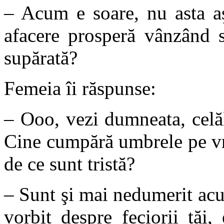
– Acum e soare, nu asta aş
afacere prosperă vânzând s
supărată?
Femeia îi răspunse:
– Ooo, vezi dumneata, celă
Cine cumpără umbrele pe vr
de ce sunt tristă?
– Sunt şi mai nedumerit ac
vorbit despre feciorii tăi,