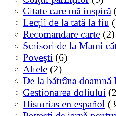
Citate care mă inspiră
(
Lecţii de la tată la fiu
(
Recomandare carte
(2)
Scrisori de la Mami că
Poveşti
(6)
Altele
(2)
De la bătrâna doamnă 
Gestionarea doliului
(2
Historias en español
(3
Poveşti de iarnă pentru