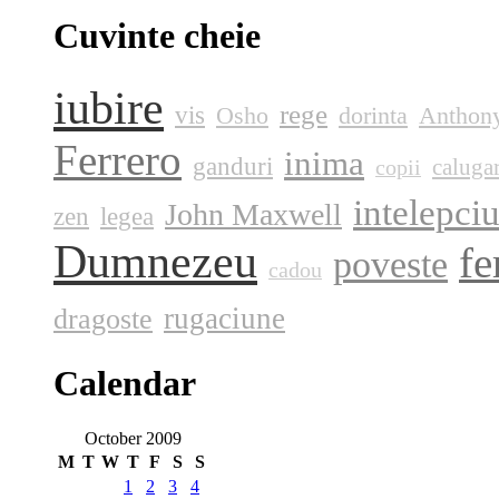
Cuvinte cheie
iubire
rege
vis
Osho
dorinta
Anthony
Ferrero
inima
ganduri
caluga
copii
intelepci
John Maxwell
zen
legea
Dumnezeu
fe
poveste
cadou
rugaciune
dragoste
Calendar
October 2009
M
T
W
T
F
S
S
1
2
3
4