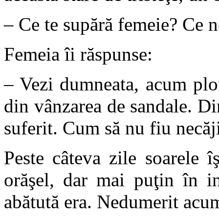
– Ce te supără femeie? Ce ne
Femeia îi răspunse:
– Vezi dumneata, acum plou
din vânzarea de sandale. Di
suferit. Cum să nu fiu necăj
Peste câteva zile soarele î
orăşel, dar mai puţin în in
abătută era. Nedumerit acum