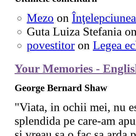
Mezo
on
Înţelepciunea
Guta Luiza Stefania
o
povestitor
on
Legea ec
Your Memories - Englis
George Bernard Shaw
"Viata, in ochii mei, nu e
splendida pe care-am apuc
si vreau sa o fac sa arda p