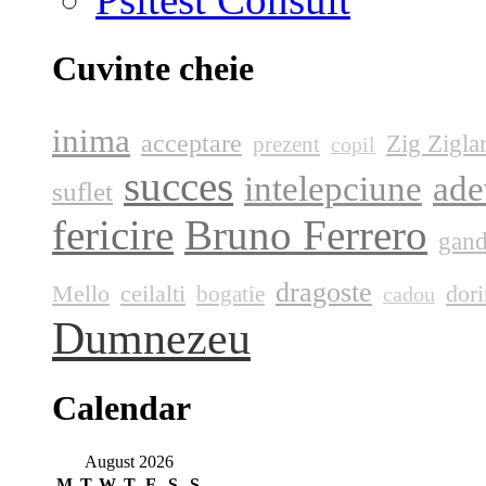
Cuvinte cheie
inima
acceptare
Zig Zigla
prezent
copil
succes
intelepciune
ade
suflet
fericire
Bruno Ferrero
gand
dragoste
Mello
ceilalti
dori
bogatie
cadou
Dumnezeu
Calendar
August 2026
M
T
W
T
F
S
S