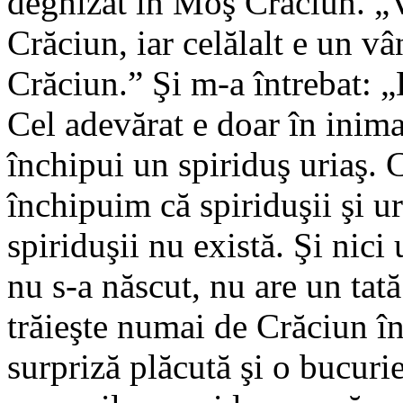
deghizat în Moş Crăciun. „V
Crăciun, iar celălalt e un v
Crăciun.” Şi m-a întrebat: 
Cel adevărat e doar în inim
închipui un spiriduş uriaş.
închipuim că spiriduşii şi uri
spiriduşii nu există. Şi nici
nu s-a născut, nu are un tat
trăieşte numai de Crăciun în
surpriză plăcută şi o bucurie 