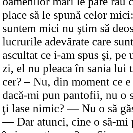
oamenilor mari le pare rău c
place să le spună celor mic
suntem mici nu ştim să deose
lucrurile adevărate care sun
ascultat ce i-am spus şi, pe
zi, el nu pleaca în sania lui
cer? – Nu, din moment ce e 
dacă-mi pun pantofii, nu o 
ţi lase nimic? — Nu o să gă
— Dar atunci, cine o să-mi 