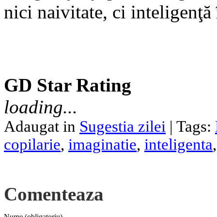
nici naivitate, ci inteligenţă
GD Star Rating
loading...
Adaugat in
Sugestia zilei
| Tags:
copilarie
,
imaginatie
,
inteligenta
Comenteaza
Nume (obligatoriu)