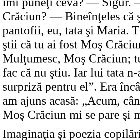
îmi puneţi ceva? — Si­gur. 
Crăciun? — Bineînţeles că ş
pantofii, eu, tata şi Maria. Tu
ştii că tu ai fost Moş Crăciu
Mulţumesc, Moş Crăciun; tu 
fac că nu ştiu. Iar lui tata n
surpriză pentru el”. Era încâ
am ajuns acasă: „Acum, când
Moş Crăciun mi se pare şi 
Imaginaţia şi poezia copilări