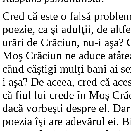
Cred că este o falsă proble
poezie, ca şi adulţii, de altf
urări de Crăciun, nu-i aşa? 
Moş Crăciun ne aduce atâtea
când câş­tigi mulţi bani ai s
i aşa? De aceea, cred că ac
că fiul lui crede în Moş Cr
dacă vor­beşti despre el. Da
poezia îşi are adevărul ei. B