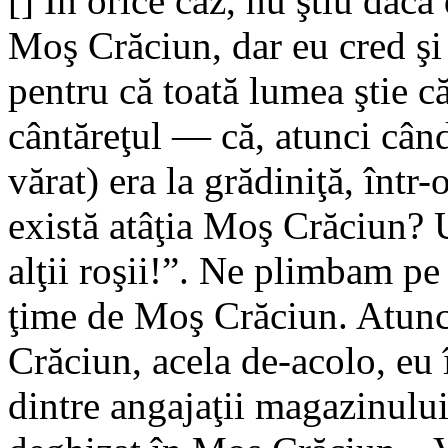
[] In orice caz, nu ştiu dac
Moş Crăciun, dar eu cred ş
pentru că toată lumea ştie c
cântăreţul — că, atunci când
vărat) era la grădiniţă, într
există atâţia Moş Crăciun? U
alţii roşii!”. Ne plimbam pe
ţime de Moş Crăciun. Atunci
Cră­ciun, acela de-acolo, eu 
dintre angajaţii magazinului 